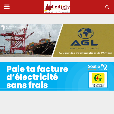
P
R
I
M
A
R
Y
M