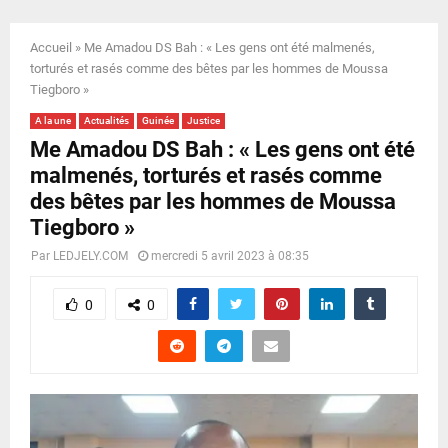
E
Accueil
»
Me Amadou DS Bah : « Les gens ont été malmenés,
N
torturés et rasés comme des bêtes par les hommes de Moussa
Tiegboro »
U
A la une
Actualités
Guinée
Justice
Me Amadou DS Bah : « Les gens ont été
malmenés, torturés et rasés comme
des bêtes par les hommes de Moussa
Tiegboro »
Par
LEDJELY.COM
mercredi 5 avril 2023 à 08:35
0
0