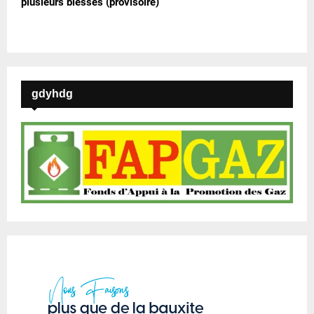
plusieurs blessés (provisoire)
gdyhdg