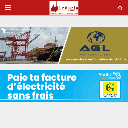
P
R
I
M
A
R
Y
M