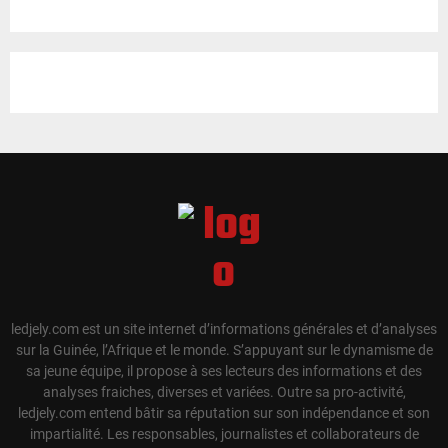
ledjely.com est un site internet d’informations générales et d’analyses
sur la Guinée, l’Afrique et le monde. S’appuyant sur le dynamisme de
sa jeune équipe, il propose à ses lecteurs des informations et des
analyses fraiches, diverses et variées. Outre sa pro-activité,
ledjely.com entend bâtir sa réputation sur son indépendance et son
impartialité. Les responsables, journalistes et collaborateurs de