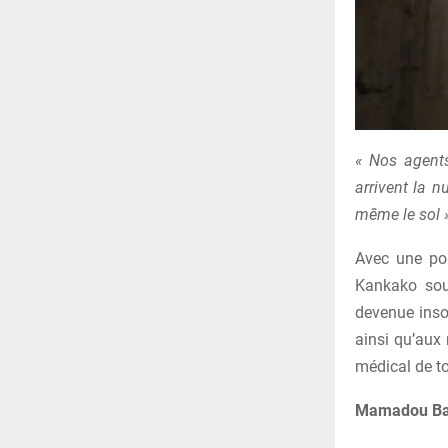
« Nos agents
arrivent la 
même le sol 
Avec une pop
Kankako souf
devenue inso
ainsi qu’aux 
médical de to
Mamadou Bah