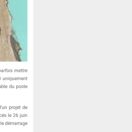
parfois mettre
ci uniquement
able du poste
’un projet de
cés le 26 juin
 le démarrage