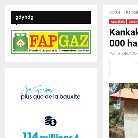
Accueil
»
Kankak
gdyhdg
Actualités
Basse
Kankak
000 ha
Par
LEDJELY.CO