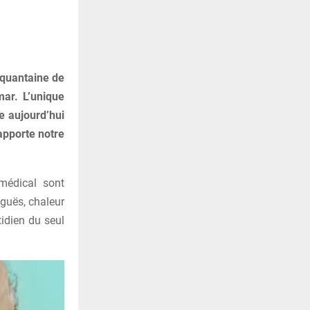
nquantaine de
mar. L’unique
e aujourd’hui
rapporte notre
 médical sont
iguës, chaleur
idien du seul