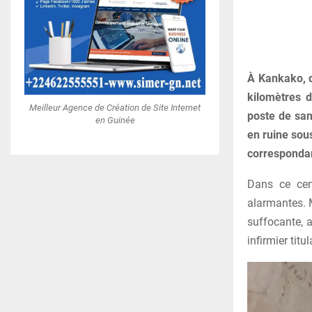
À Kankako, d
kilomètres d
Meilleur Agence de Création de Site Internet
poste de san
en Guinée
en ruine sous
correspondan
Dans ce cent
alarmantes. M
suffocante, 
infirmier titu