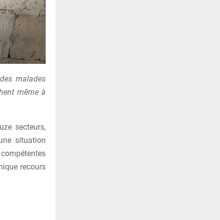
, des malades
uchent même à
uze secteurs,
une situation
s compétentes
unique recours