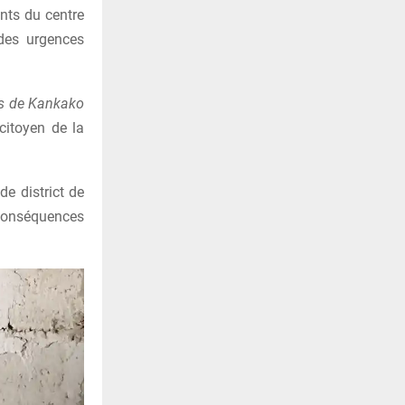
nts du centre
des urgences
ts de Kankako
citoyen de la
e district de
onséquences