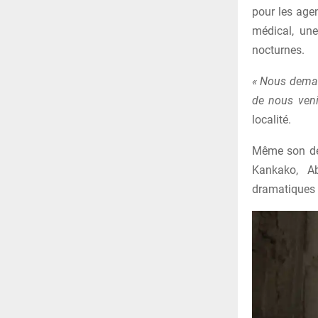
pour les age
médical, un
nocturnes.
« Nous deman
de nous veni
localité.
Même son de 
Kankako, A
dramatiques d