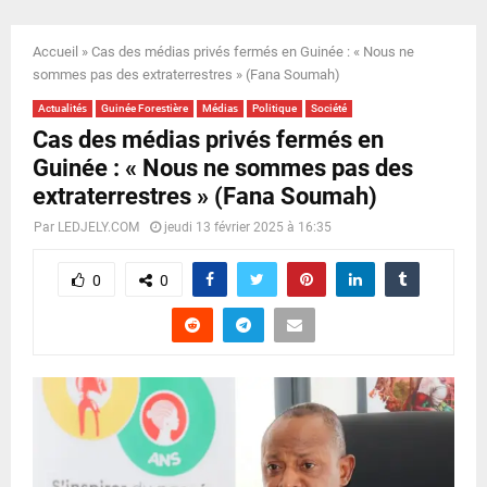
E
Accueil
»
Cas des médias privés fermés en Guinée : « Nous ne
N
sommes pas des extraterrestres » (Fana Soumah)
Actualités
Guinée Forestière
Médias
Politique
Société
U
Cas des médias privés fermés en
Guinée : « Nous ne sommes pas des
extraterrestres » (Fana Soumah)
Par
LEDJELY.COM
jeudi 13 février 2025 à 16:35
0
0