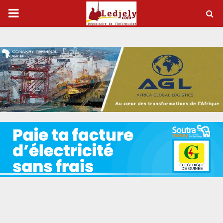
P
R
I
M
A
R
Y
M