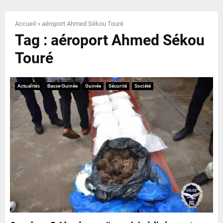
E
Accueil
»
aéroport Ahmed Sékou Touré
N
Tag : aéroport Ahmed Sékou
Touré
U
Actualités
Basse-Guinée
Guinée
Sécurité
Société