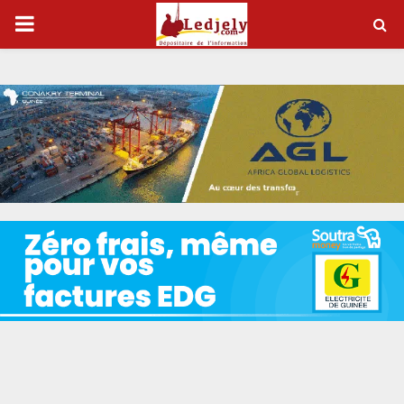
P
R
I
M
A
R
Y
M