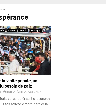
ance
espérance
ités
Afrique
Monde
Politique
la visite papale, un
du besoin de paix
M
jeudi 2 février 2023 à 02:32
 forts qui caractérisent chacune de
is son arrivée le mardi dernier, la