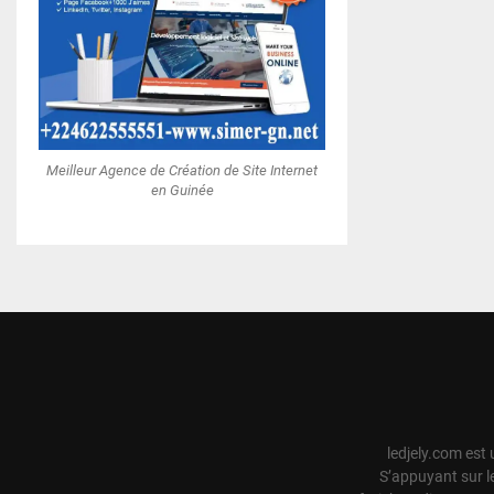
Meilleur Agence de Création de Site Internet
en Guinée
ledjely.com est 
S’appuyant sur l