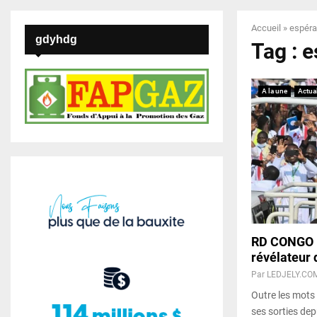
Accueil
»
espér
gdyhdg
Tag : 
A la une
Actual
RD CONGO : 
révélateur 
Par
LEDJELY.CO
Outre les mots
ses sorties depu