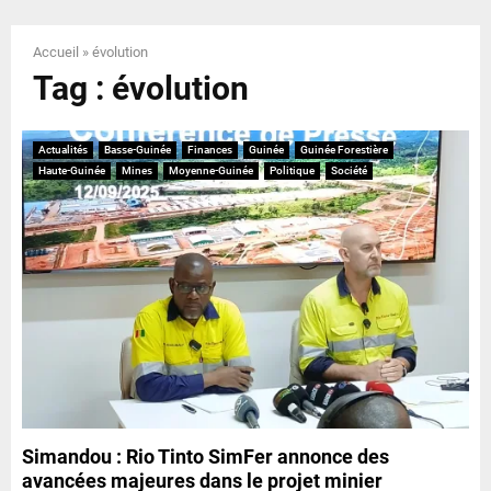
E
Accueil
»
évolution
N
Tag : évolution
U
Actualités
Basse-Guinée
Finances
Guinée
Guinée Forestière
Haute-Guinée
Mines
Moyenne-Guinée
Politique
Société
Simandou : Rio Tinto SimFer annonce des
avancées majeures dans le projet minier