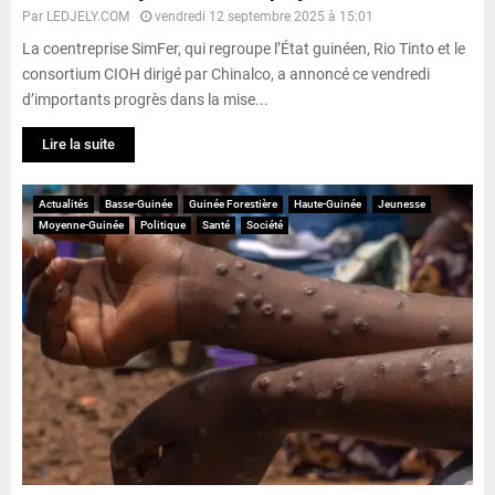
Par
LEDJELY.COM
vendredi 12 septembre 2025 à 15:01
La coentreprise SimFer, qui regroupe l’État guinéen, Rio Tinto et le
consortium CIOH dirigé par Chinalco, a annoncé ce vendredi
d’importants progrès dans la mise...
Lire la suite
Actualités
Basse-Guinée
Guinée Forestière
Haute-Guinée
Jeunesse
Moyenne-Guinée
Politique
Santé
Société