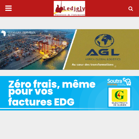
P
R
I
M
A
R
Y
M