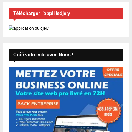
a
Télécharger l’appli ledjely
t
i
o
n
Créé votre site avec Nous !
s