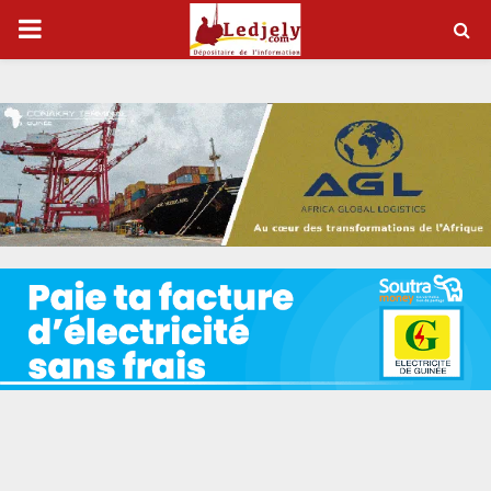
P
R
I
M
A
R
Y
M