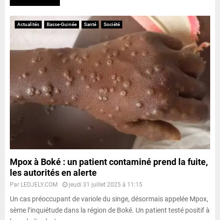
Actualités
Basse-Guinée
Santé
Société
Mpox à Boké : un patient contaminé prend la fuite,
les autorités en alerte
Par
LEDJELY.COM
jeudi 31 juillet 2025 à 11:15
Un cas préoccupant de variole du singe, désormais appelée Mpox,
sème l’inquiétude dans la région de Boké. Un patient testé positif à