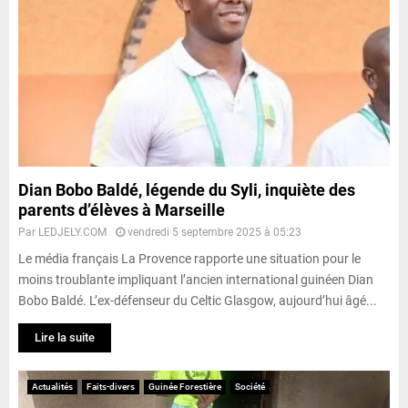
Dian Bobo Baldé, légende du Syli, inquiète des
parents d’élèves à Marseille
Par
LEDJELY.COM
vendredi 5 septembre 2025 à 05:23
Le média français La Provence rapporte une situation pour le
moins troublante impliquant l’ancien international guinéen Dian
Bobo Baldé. L’ex-défenseur du Celtic Glasgow, aujourd’hui âgé...
Lire la suite
Actualités
Faits-divers
Guinée Forestière
Société