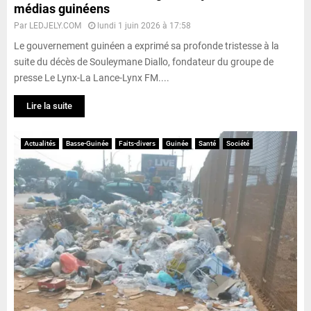
médias guinéens
Par
LEDJELY.COM
lundi 1 juin 2026 à 17:58
Le gouvernement guinéen a exprimé sa profonde tristesse à la
suite du décès de Souleymane Diallo, fondateur du groupe de
presse Le Lynx-La Lance-Lynx FM....
Lire la suite
Actualités
Basse-Guinée
Faits-divers
Guinée
Santé
Société