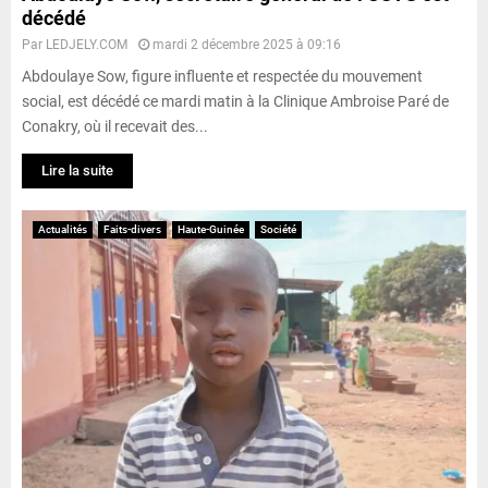
décédé
Par
LEDJELY.COM
mardi 2 décembre 2025 à 09:16
Abdoulaye Sow, figure influente et respectée du mouvement
social, est décédé ce mardi matin à la Clinique Ambroise Paré de
Conakry, où il recevait des...
Lire la suite
Actualités
Faits-divers
Haute-Guinée
Société