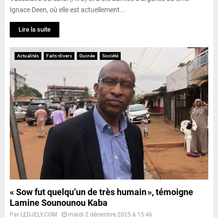
Ignace Deen, où elle est actuellement...
Lire la suite
Actualités
Faits-divers
Guinée
Société
« Sow fut quelqu’un de très humain », témoigne
Lamine Sounounou Kaba
Par
LEDJELY.COM
mardi 2 décembre 2025 à 15:46