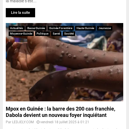
la maladie s’est...
Lire la suite
Actualités
Basse-Guinée
Guinée Forestière
Haute-Guinée
Jeunesse
Moyenne-Guinée
Politique
Santé
Société
Mpox en Guinée : la barre des 200 cas franchie,
Dabola devient un nouveau foyer inquiétant
Par
LEDJELY.COM
vendredi 18 juillet 2025 à 01:21