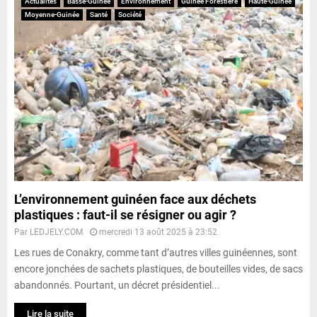
Actualités
Basse-Guinée
Environnement
Guinée Forestière
Haute-Guinée
Moyenne-Guinée
Santé
Société
L’environnement guinéen face aux déchets
plastiques : faut-il se résigner ou agir ?
Par
LEDJELY.COM
mercredi 13 août 2025 à 23:52
Les rues de Conakry, comme tant d’autres villes guinéennes, sont
encore jonchées de sachets plastiques, de bouteilles vides, de sacs
abandonnés. Pourtant, un décret présidentiel...
Lire la suite