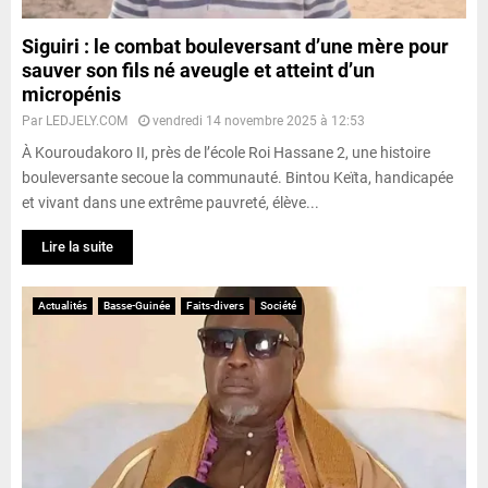
Siguiri : le combat bouleversant d’une mère pour
sauver son fils né aveugle et atteint d’un
micropénis
Par
LEDJELY.COM
vendredi 14 novembre 2025 à 12:53
À Kouroudakoro II, près de l’école Roi Hassane 2, une histoire
bouleversante secoue la communauté. Bintou Keïta, handicapée
et vivant dans une extrême pauvreté, élève...
Lire la suite
Actualités
Basse-Guinée
Faits-divers
Société