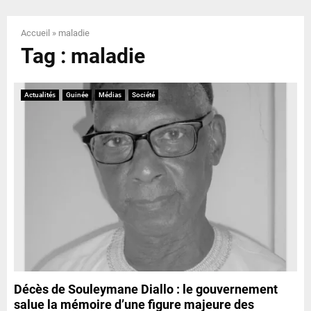
E
Accueil
»
maladie
N
Tag : maladie
U
Actualités
Guinée
Médias
Société
Décès de Souleymane Diallo : le gouvernement
salue la mémoire d’une figure majeure des