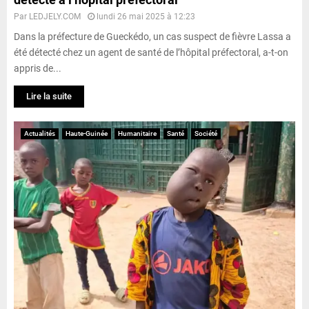
Par
LEDJELY.COM
lundi 26 mai 2025 à 12:23
Dans la préfecture de Gueckédo, un cas suspect de fièvre Lassa a
été détecté chez un agent de santé de l’hôpital préfectoral, a-t-on
appris de...
Lire la suite
Actualités
Haute-Guinée
Humanitaire
Santé
Société