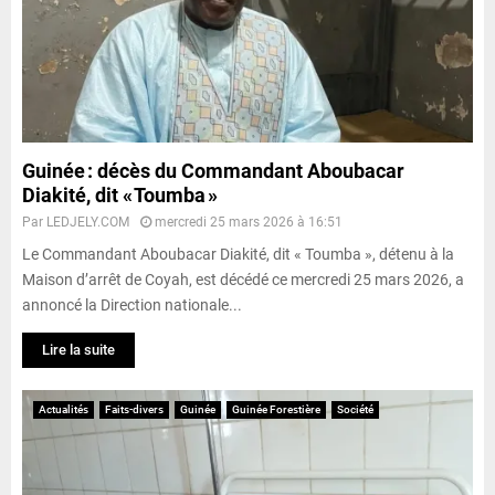
Guinée : décès du Commandant Aboubacar
Diakité, dit « Toumba »
Par
LEDJELY.COM
mercredi 25 mars 2026 à 16:51
Le Commandant Aboubacar Diakité, dit « Toumba », détenu à la
Maison d’arrêt de Coyah, est décédé ce mercredi 25 mars 2026, a
annoncé la Direction nationale...
Lire la suite
Actualités
Faits-divers
Guinée
Guinée Forestière
Société