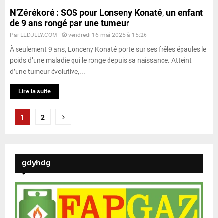
N’Zérékoré : SOS pour Lonseny Konaté, un enfant
de 9 ans rongé par une tumeur
Par
LEDJELY.COM
vendredi 16 mai 2025 à 15:26
À seulement 9 ans, Lonceny Konaté porte sur ses frêles épaules le
poids d’une maladie qui le ronge depuis sa naissance. Atteint
d’une tumeur évolutive,...
Lire la suite
P
1
2
a
g
gdyhdg
i
n
a