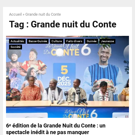
E
Accueil
»
Grande nuit du Conte
N
Tag : Grande nuit du Conte
U
Actualités
Basse-Guinée
Culture
Faits-divers
Guinée
Jeunesse
Société
6ᵉ édition de la Grande Nuit du Conte : un
spectacle inédit à ne pas manquer