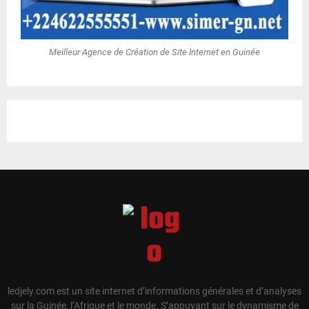
Meilleur Agence de Création de Site Internet en Guinée
ledjely.com est un site internet d’informations générales et d’analyses
sur la Guinée, l’Afrique et le monde. S’appuyant sur le dynamisme de