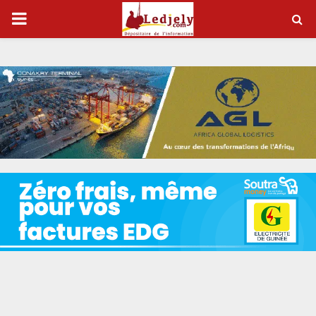
P
R
I
M
A
R
Y
M