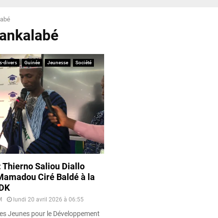
labé
Kankalabé
s-divers
Guinée
Jeunesse
Société
 Thierno Saliou Diallo
Mamadou Ciré Baldé à la
JDK
M
lundi 20 avril 2026 à 06:55
des Jeunes pour le Développement