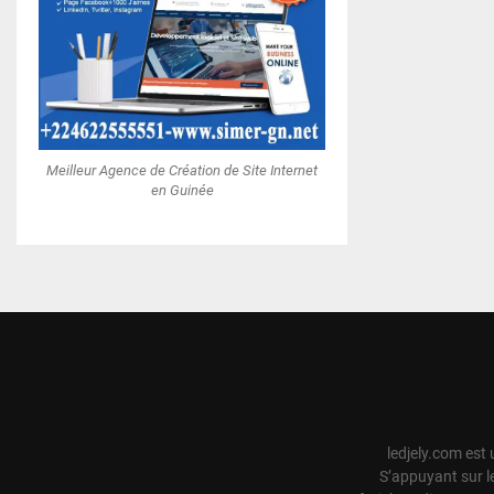
Meilleur Agence de Création de Site Internet
en Guinée
ledjely.com est 
S’appuyant sur l