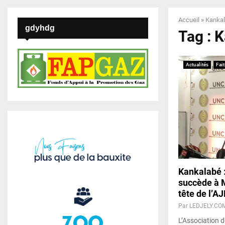
Accueil
»
Kanka
gdyhdg
Tag : 
Actualités
Fait
Kankalabé :
succède à 
tête de l’A
Par
LEDJELY.CO
L’Association 