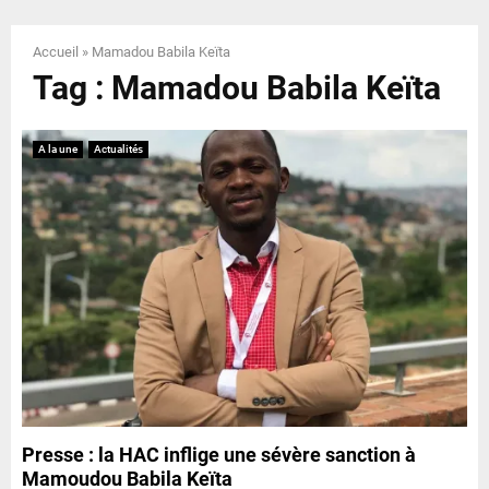
E
Accueil
»
Mamadou Babila Keïta
N
Tag : Mamadou Babila Keïta
U
A la une
Actualités
Presse : la HAC inflige une sévère sanction à
Mamoudou Babila Keïta