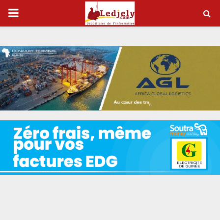
P
R
I
M
A
R
Y
M