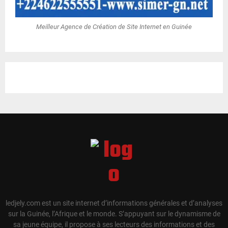
Meilleur Agence de Création de Site Internet en Guinée
ledjely.com est un site internet d’informations générales et d’analyses
sur la Guinée, l’Afrique et le monde. S’appuyant sur le dynamisme de
sa jeune équipe, il propose à ses lecteurs des informations et des