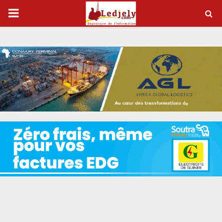
P
R
I
M
A
R
Y
M