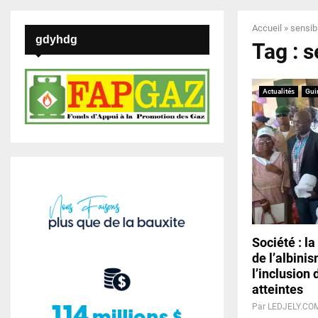
Accueil
»
sensibi
gdyhdg
Tag : s
Actualités
Gui
Société : l
de l’albini
l’inclusion
atteintes
Par
LEDJELY.CO