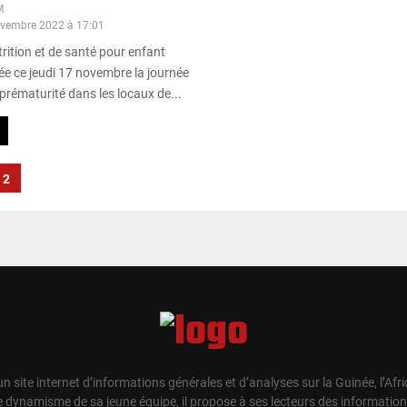
M
ovembre 2022 à 17:01
utrition et de santé pour enfant
ée ce jeudi 17 novembre la journée
prématurité dans les locaux de...
2
un site internet d’informations générales et d’analyses sur la Guinée, l’Afr
e dynamisme de sa jeune équipe, il propose à ses lecteurs des information