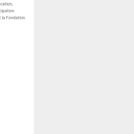
ucation,
cipation
 la Fondation