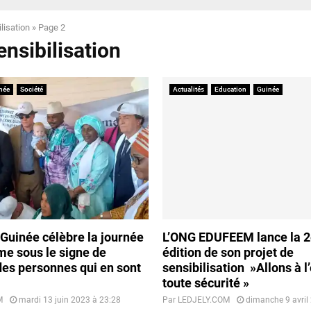
lisation
»
Page 2
ensibilisation
née
Société
Actualités
Education
Guinée
a Guinée célèbre la journée
L’ONG EDUFEEM lance la 
sme sous le signe de
édition de son projet de
 des personnes qui en sont
sensibilisation »Allons à l
toute sécurité »
M
mardi 13 juin 2023 à 23:28
Par
LEDJELY.COM
dimanche 9 avril