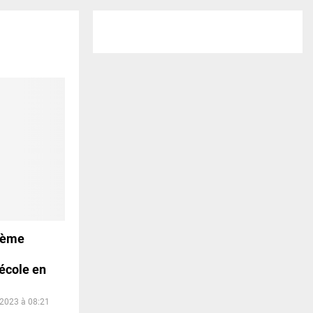
2ème
’école en
 2023 à 08:21