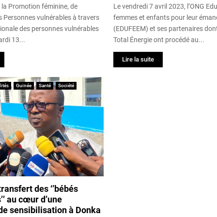
 la Promotion féminine, de
Le vendredi 7 avril 2023, l’ONG Ed
es Personnes vulnérables à travers
femmes et enfants pour leur éman
tionale des personnes vulnérables
(EDUFEEM) et ses partenaires dont
rdi 13...
Total Énergie ont procédé au...
Lire la suite
ités
Guinée
Santé
Société
transfert des ‘’bébés
’’ au cœur d’une
e sensibilisation à Donka