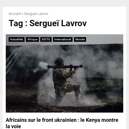
E
Accueil
»
Sergueï Lavrov
N
Tag : Sergueï Lavrov
U
Actualités
Afrique
EDITO
International
Monde
Africains sur le front ukrainien : le Kenya montre
la voie