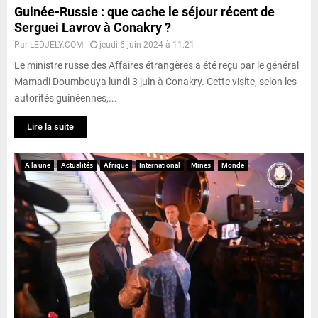
Guinée-Russie : que cache le séjour récent de
Serguei Lavrov à Conakry ?
Par
LEDJELY.COM
jeudi 6 juin 2024 à 11:21
Le ministre russe des Affaires étrangères a été reçu par le général
Mamadi Doumbouya lundi 3 juin à Conakry. Cette visite, selon les
autorités guinéennes,...
Lire la suite
A la une
Actualités
Afrique
International
Mines
Monde