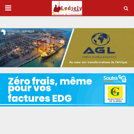
P
R
I
M
A
R
Y
M