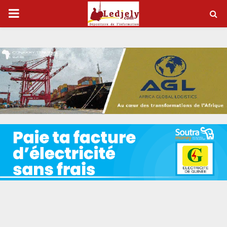
P
R
I
M
A
R
Y
M