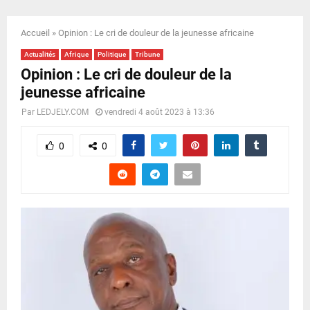
E
Accueil
»
Opinion : Le cri de douleur de la jeunesse africaine
N
Actualités
Afrique
Politique
Tribune
Opinion : Le cri de douleur de la
U
jeunesse africaine
Par
LEDJELY.COM
vendredi 4 août 2023 à 13:36
0
0