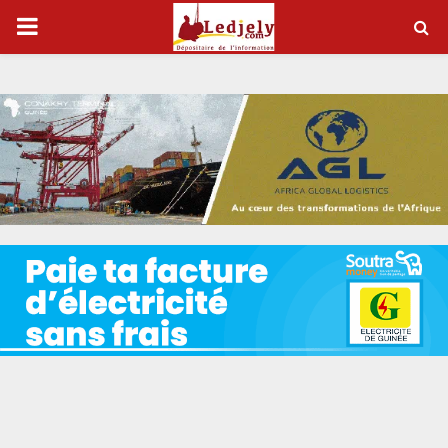
P
R
I
M
A
R
Y
M