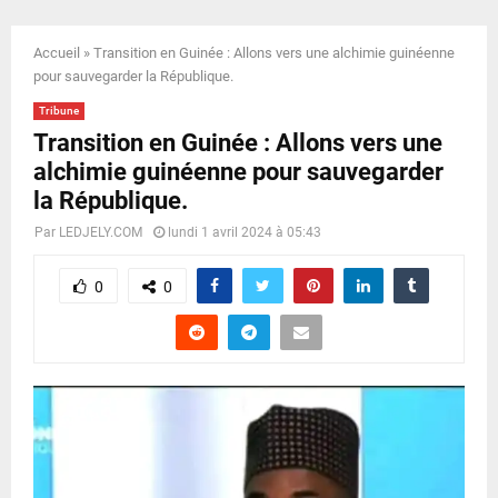
E
Accueil
»
Transition en Guinée : Allons vers une alchimie guinéenne
N
pour sauvegarder la République.
Tribune
U
Transition en Guinée : Allons vers une
alchimie guinéenne pour sauvegarder
la République.
Par
LEDJELY.COM
lundi 1 avril 2024 à 05:43
0
0