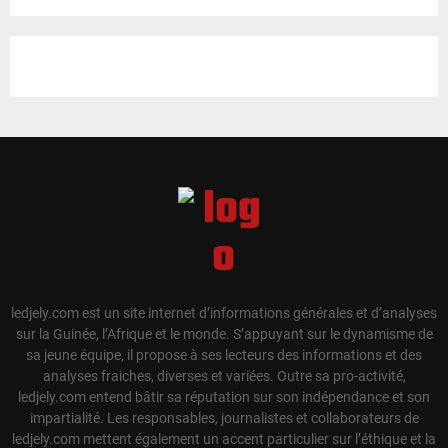
ledjely.com est un site internet d’informations générales et d’analyses
sur la Guinée, l’Afrique et le monde. S’appuyant sur le dynamisme de
sa jeune équipe, il propose à ses lecteurs des informations et des
analyses fraiches, diverses et variées. Outre sa pro-activité,
ledjely.com entend bâtir sa réputation sur son indépendance et son
impartialité. Les responsables, journalistes et collaborateurs de
ledjely.com mettent également un accent particulier sur l’éthique et la