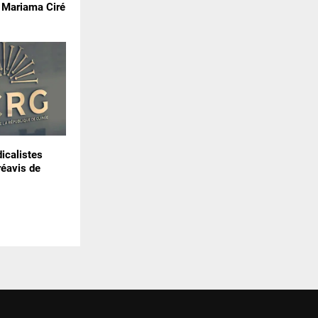
e Mariama Ciré
icalistes
réavis de