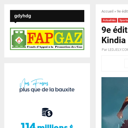
Accueil
»
9e édit
gdyhdg
Actualités
Sports
9e édit
Kindia
Par
LEDJELY.CO