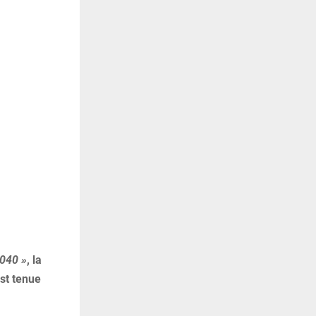
2040 »
, la
est tenue