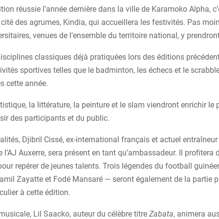
tion réussie l’année dernière dans la ville de Karamoko Alpha, c’
cité des agrumes, Kindia, qui accueillera les festivités. Pas moi
rsitaires, venues de l’ensemble du territoire national, y prendront
isciplines classiques déjà pratiquées lors des éditions précéden
ivités sportives telles que le badminton, les échecs et le scrabbl
s cette année.
tistique, la littérature, la peinture et le slam viendront enrichir 
sir des participants et du public.
lités, Djibril Cissé, ex-international français et actuel entraîneur
 l’AJ Auxerre, sera présent en tant qu’ambassadeur. Il profitera 
our repérer de jeunes talents. Trois légendes du football guiné
amil Zayatte et Fodé Mansaré — seront également de la partie p
culier à cette édition.
musicale, Lil Saacko, auteur du célèbre titre
Zabata
, animera aus