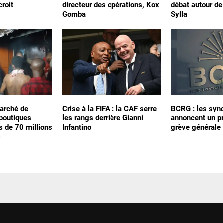
croit
directeur des opérations, Kox
débat autour d
Gomba
Sylla
arché de
Crise à la FIFA : la CAF serre
BCRG : les synd
 boutiques
les rangs derrière Gianni
annoncent un p
s de 70 millions
Infantino
grève générale
s