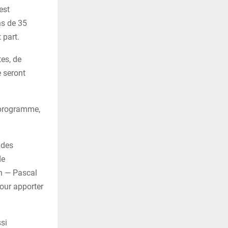
est
ns de 35
 part.
tes, de
e seront
le programme,
 des
de
en — Pascal
our apporter
si