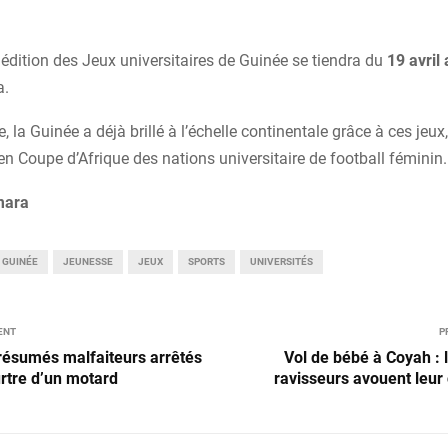
édition des Jeux universitaires de Guinée se tiendra du
19 avril
a.
 la Guinée a déjà brillé à l’échelle continentale grâce à ces je
 en Coupe d’Afrique des nations universitaire de football féminin.
mara
GUINÉE
JEUNESSE
JEUX
SPORTS
UNIVERSITÉS
ENT
P
résumés malfaiteurs arrêtés
Vol de bébé à Coyah :
rtre d’un motard
ravisseurs avouent leur 