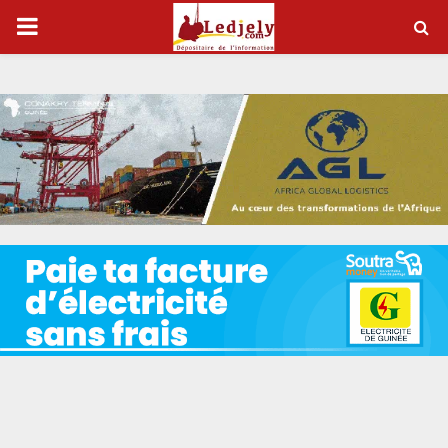
P
R
I
M
A
R
Y
M