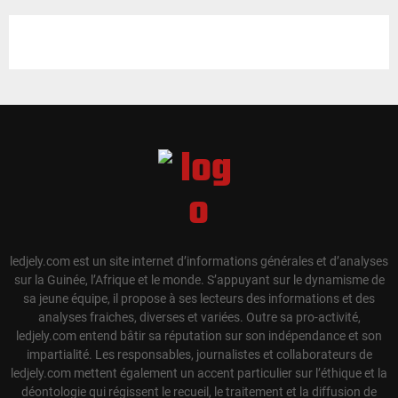
ledjely.com est un site internet d’informations générales et d’analyses
sur la Guinée, l’Afrique et le monde. S’appuyant sur le dynamisme de
sa jeune équipe, il propose à ses lecteurs des informations et des
analyses fraiches, diverses et variées. Outre sa pro-activité,
ledjely.com entend bâtir sa réputation sur son indépendance et son
impartialité. Les responsables, journalistes et collaborateurs de
ledjely.com mettent également un accent particulier sur l’éthique et la
déontologie qui régissent le recueil, le traitement et la diffusion de