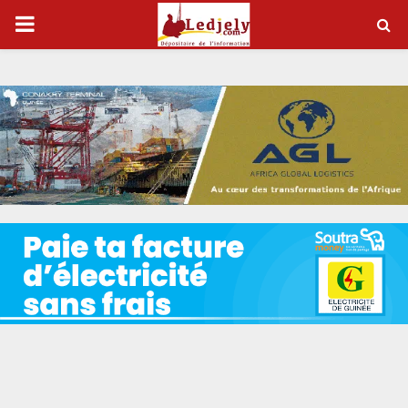
P
R
I
M
A
R
Y
M