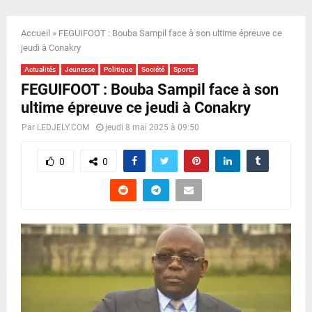
E
Accueil
»
FEGUIFOOT : Bouba Sampil face à son ultime épreuve ce
N
jeudi à Conakry
Actualités
Jeunesse
Politique
Société
Sports
U
FEGUIFOOT : Bouba Sampil face à son
ultime épreuve ce jeudi à Conakry
Par
LEDJELY.COM
jeudi 8 mai 2025 à 09:50
0
0