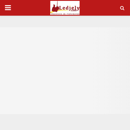
P
R
I
M
A
R
Y
M