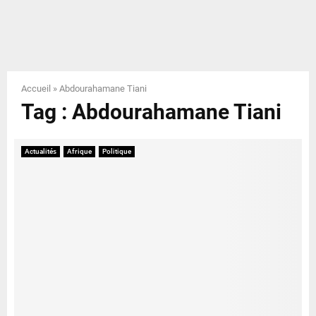
E
N
U
Accueil
»
Abdourahamane Tiani
Tag : Abdourahamane Tiani
Actualités
Afrique
Politique