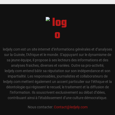
ledjely.com est un site internet d’informations générales et d’analyses
sur la Guinée, l’Afrique et le monde. S’appuyant sur le dynamisme de
sa jeune équipe, il propose à ses lecteurs des informations et des
analyses fraiches, diverses et variées. Outre sa pro-activité,
ledjely.com entend bâtir sa réputation sur son indépendance et son
impartialité. Les responsables, journalistes et collaborateurs de
ledjely.com mettent également un accent particulier sur l’éthique et la
déontologie qui régissent le recueil, le traitement et la diffusion de
l’information. Ils souscrivent exclusivement au débat d’idées,
contribuant ainsi à l’établissement d’une culture démocratique.
Nous contacter:
Contact@ledjely.com