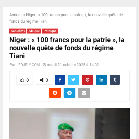
E
Accueil
»
Niger : « 100 francs pour la patrie », la nouvelle quête de
N
fonds du régime Tiani
Actualités
Afrique
Politique
U
Niger : « 100 francs pour la patrie », la
nouvelle quête de fonds du régime
Tiani
Par
LEDJELY.COM
mardi 21 octobre 2025 à 14:02
0
0