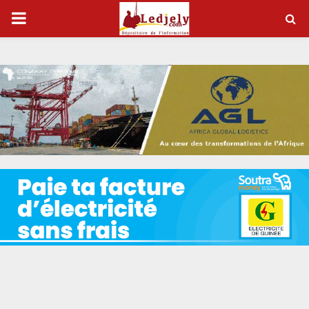
P
R
I
M
A
R
Y
M