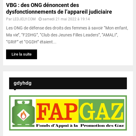
VBG : des ONG dénoncent des
dysfonctionnements de l’appareil judiciaire
Par
LEDJELY.COM
samedi 21 mai 2022 à 19:14
Les ONG de défense des droits des femmes à savoir ‘’Mon enfant,
Ma vie’’, ‘’F2DHG’’, ‘’Club des Jeunes Filles Leaders’’, ‘’AMALI’’,
‘’GRIF’’ et ‘’OGDH’’ étaient...
Lire la suite
gdyhdg