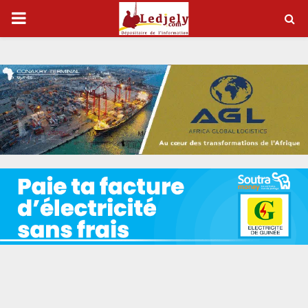
P
R
I
M
A
R
Y
M