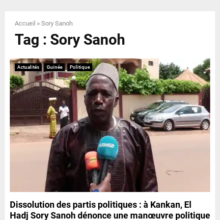
E
Accueil
»
Sory Sanoh
N
Tag : Sory Sanoh
U
Actualités
Guinée
Politique
Dissolution des partis politiques : à Kankan, El
Hadj Sory Sanoh dénonce une manœuvre politique