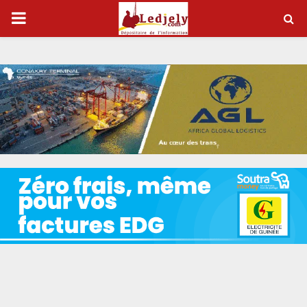
P
R
I
M
A
R
Y
M