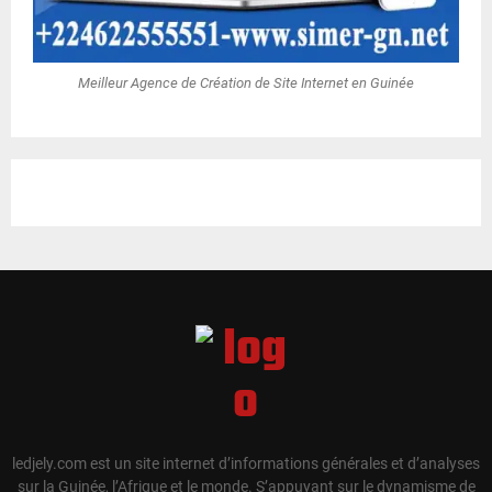
Meilleur Agence de Création de Site Internet en Guinée
ledjely.com est un site internet d’informations générales et d’analyses
sur la Guinée, l’Afrique et le monde. S’appuyant sur le dynamisme de