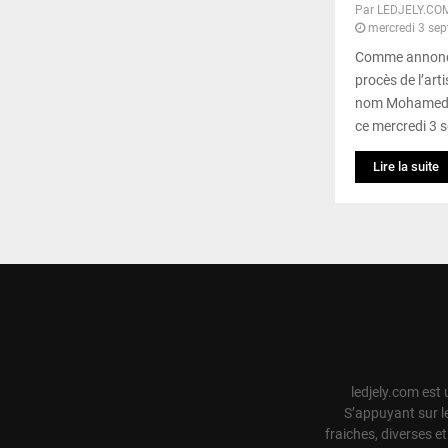
Par
LEDJELY.CO
mercredi 3 se
Comme annoncé 
procès de l’art
nom Mohamed S
ce mercredi 3 
Lire la suite
ledjely.com est 
S’appuyant sur l
fraiches, diverses e