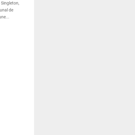
 Singleton,
bunal de
ne...