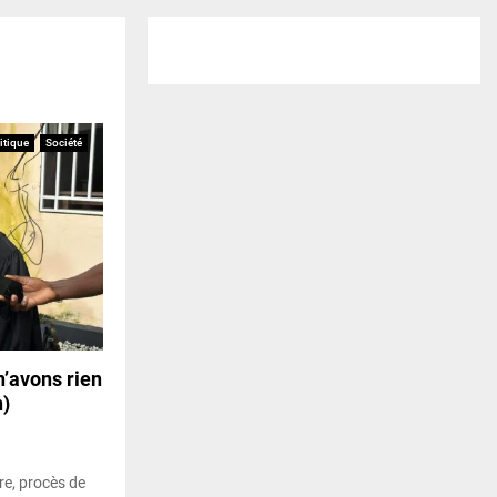
itique
Société
n’avons rien
n)
re, procès de