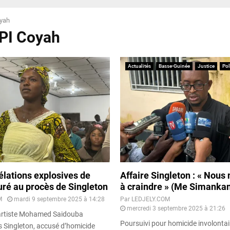
yah
TPI Coyah
Actualités
Basse-Guinée
Justice
Pol
élations explosives de
Affaire Singleton : « Nous 
ré au procès de Singleton
à craindre » (Me Simanka
M
mardi 9 septembre 2025 à 14:28
Par
LEDJELY.COM
mercredi 3 septembre 2025 à 21:26
’artiste Mohamed Saidouba
Poursuivi pour homicide involontai
s Singleton, accusé d’homicide