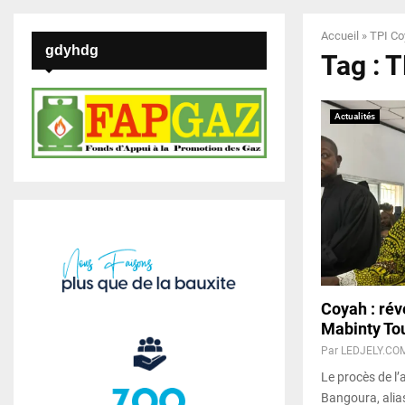
Accueil
»
TPI Co
gdyhdg
Tag : 
Actualités
Coyah : rév
Mabinty Tou
Par
LEDJELY.CO
Le procès de l
Bangoura, alia