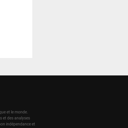
ique et le monde.
s et des analyses
r son indépendance et