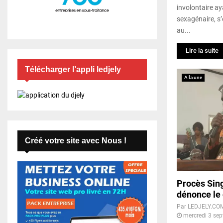
involontaire ay
sexagénaire, s
au...
Lire la suite
Télécharger l’appli ledjely
A la une
Créé votre site avec Nous !
Procès Sing
dénonce le 
Par
LEDJELY.CO
mercredi 3 se