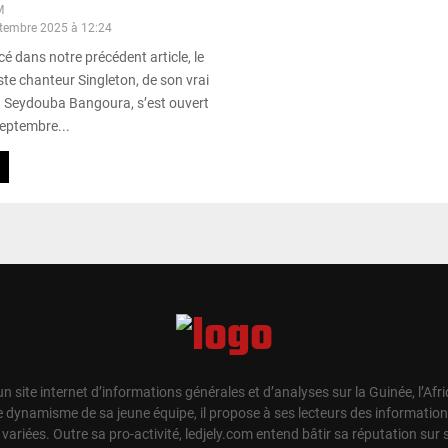
M
ptembre 2025 à 12:24
dans notre précédent article, le
iste chanteur Singleton, de son vrai
eydouba Bangoura, s’est ouvert
septembre...
un site internet d’informations générales et d’analyses sur la Guinée, l’Afr
e dynamisme de sa jeune équipe, il propose à ses lecteurs des information
t variées. Outre sa pro-activité, ledjely.com entend bâtir sa réputation su