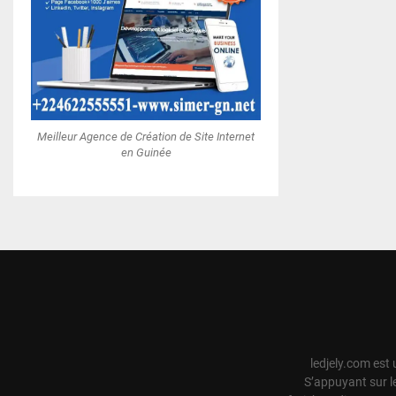
Meilleur Agence de Création de Site Internet
en Guinée
ledjely.com est 
S’appuyant sur l