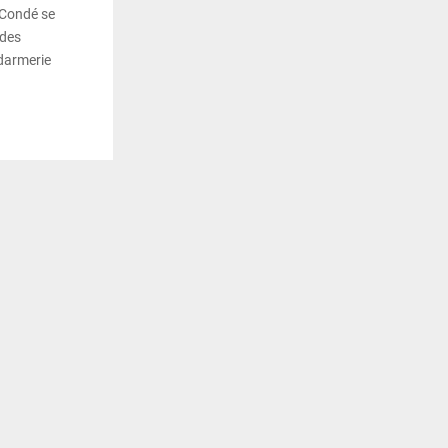
 Condé se
 des
ndarmerie