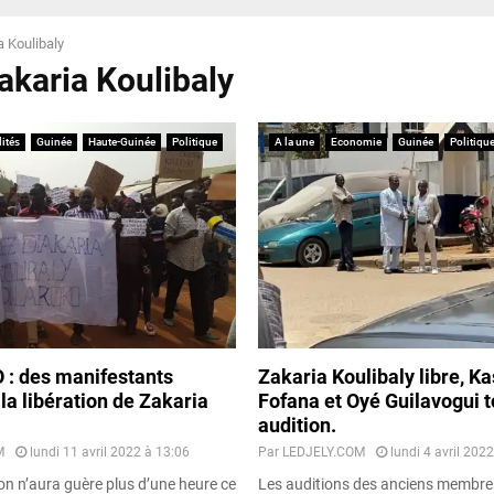
a Koulibaly
akaria Koulibaly
ités
Guinée
Haute-Guinée
Politique
A la une
Economie
Guinée
Politiqu
: des manifestants
Zakaria Koulibaly libre, K
 la libération de Zakaria
Fofana et Oyé Guilavogui t
audition.
M
lundi 11 avril 2022 à 13:06
Par
LEDJELY.COM
lundi 4 avril 202
on n’aura guère plus d’une heure ce
Les auditions des anciens membres