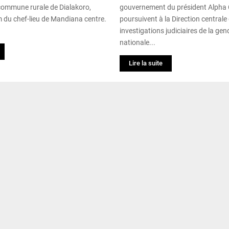
commune rurale de Dialakoro,
gouvernement du président Alpha
m du chef-lieu de Mandiana centre.
poursuivent à la Direction centrale
investigations judiciaires de la ge
nationale...
Lire la suite