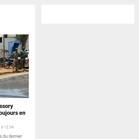
e
assory
oujours en
2 à 12:54
 du dernier