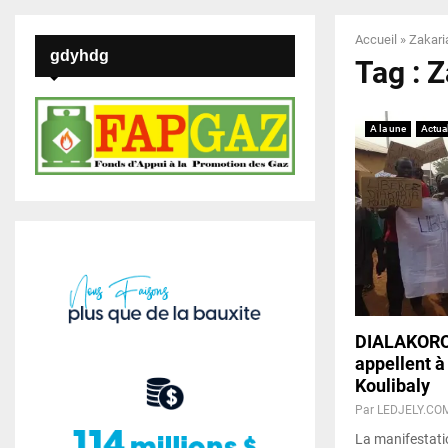
Accueil
»
Zakari
gdyhdg
Tag : Z
A la une
Actual
DIALAKORO 
appellent à
Koulibaly
Par
LEDJELY.CO
La manifestati