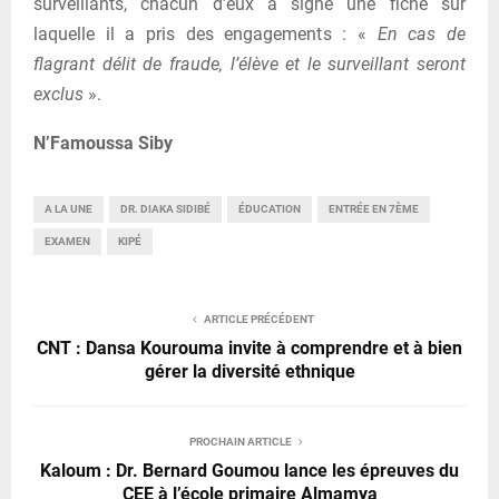
surveillants, chacun d’eux a signé une fiche sur
laquelle il a pris des engagements : «
En cas de
flagrant délit de fraude, l’élève et le surveillant seront
exclus
».
N’Famoussa Siby
A LA UNE
DR. DIAKA SIDIBÉ
ÉDUCATION
ENTRÉE EN 7ÈME
EXAMEN
KIPÉ
ARTICLE PRÉCÉDENT
CNT : Dansa Kourouma invite à comprendre et à bien
gérer la diversité ethnique
PROCHAIN ARTICLE
Kaloum : Dr. Bernard Goumou lance les épreuves du
CEE à l’école primaire Almamya