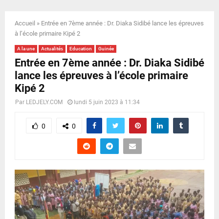
E
Accueil
»
Entrée en 7ème année : Dr. Diaka Sidibé lance les épreuves
N
à l’école primaire Kipé 2
A la une
Actualités
Education
Guinée
U
Entrée en 7ème année : Dr. Diaka Sidibé
lance les épreuves à l’école primaire
Kipé 2
Par
LEDJELY.COM
lundi 5 juin 2023 à 11:34
0
0