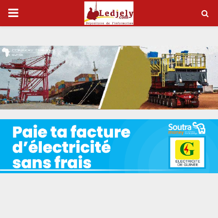
P
R
I
M
A
R
Y
M