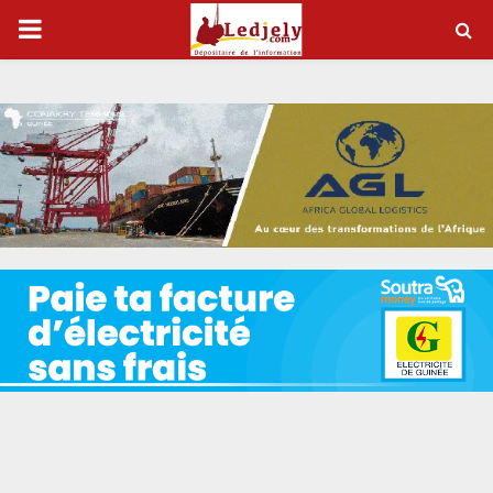
P
R
I
M
A
R
Y
M