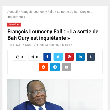
E
Accueil
»
François Lounceny Fall : « La sortie de Bah Oury est
N
inquiétante »
Actualités
U
François Lounceny Fall : « La sortie de
Bah Oury est inquiétante »
Par
LEDJELY.COM
lundi 13 mai 2024 à 16:17
0
0