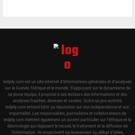
ledjely.com est un site internet d’informations générales et d’analyses
sur la Guinée, l’Afrique et le monde. S’appuyant sur le dynamisme de
sa jeune équipe, il propose à ses lecteurs des informations et des
analyses fraiches, diverses et variées. Outre sa pro-activité,
ledjely.com entend bâtir sa réputation sur son indépendance et son
impartialité. Les responsables, journalistes et collaborateurs de
ledjely.com mettent également un accent particulier sur l’éthique et la
déontologie qui régissent le recueil, le traitement et la diffusion de
l’information. Ils souscrivent exclusivement au débat d’idées,