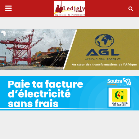
P
R
I
M
A
R
Y
M