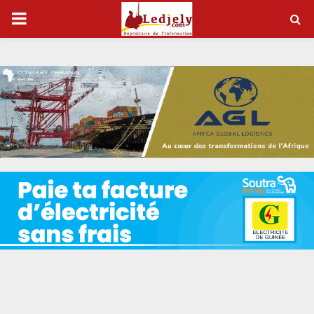
P
R
I
M
A
R
Y
M