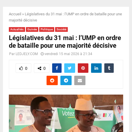
E
Accueil
»
Législatives du 31 mai : l’UMP en ordre de bataille pour une
N
majorité décisive
Actualités
Guinée
Politique
Société
U
Législatives du 31 mai : l’UMP en ordre
de bataille pour une majorité décisive
Par
LEDJELY.COM
vendredi 15 mai 2026 à 21:34
0
0