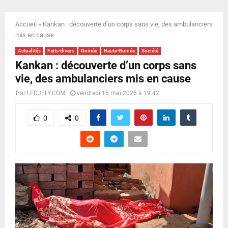
E
Accueil
»
Kankan : découverte d’un corps sans vie, des ambulanciers
N
mis en cause
Actualités
Faits-divers
Guinée
Haute-Guinée
Société
U
Kankan : découverte d’un corps sans
vie, des ambulanciers mis en cause
Par
LEDJELY.COM
vendredi 15 mai 2026 à 19:42
0
0