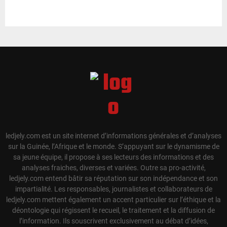
ledjely.com est un site internet d’informations générales et d’analyses
sur la Guinée, l’Afrique et le monde. S’appuyant sur le dynamisme de
sa jeune équipe, il propose à ses lecteurs des informations et des
analyses fraiches, diverses et variées. Outre sa pro-activité,
ledjely.com entend bâtir sa réputation sur son indépendance et son
impartialité. Les responsables, journalistes et collaborateurs de
ledjely.com mettent également un accent particulier sur l’éthique et la
déontologie qui régissent le recueil, le traitement et la diffusion de
l’information. Ils souscrivent exclusivement au débat d’idées,