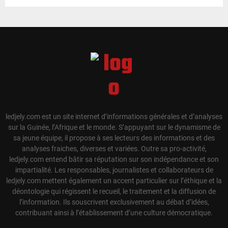
ledjely.com est un site internet d’informations générales et d’analyses
sur la Guinée, l’Afrique et le monde. S’appuyant sur le dynamisme de
sa jeune équipe, il propose à ses lecteurs des informations et des
analyses fraiches, diverses et variées. Outre sa pro-activité,
ledjely.com entend bâtir sa réputation sur son indépendance et son
impartialité. Les responsables, journalistes et collaborateurs de
ledjely.com mettent également un accent particulier sur l’éthique et la
déontologie qui régissent le recueil, le traitement et la diffusion de
l’information. Ils souscrivent exclusivement au débat d’idées,
contribuant ainsi à l’établissement d’une culture démocratique.