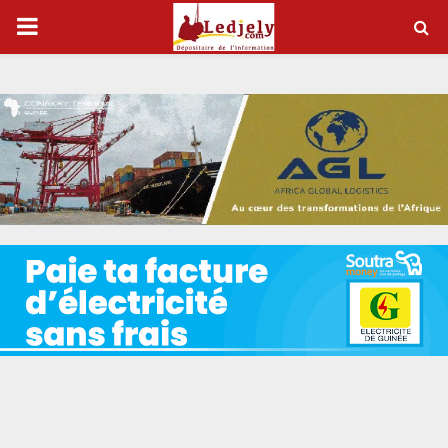
P
R
I
M
A
R
Y
M