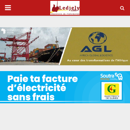
P
R
I
M
A
R
Y
M