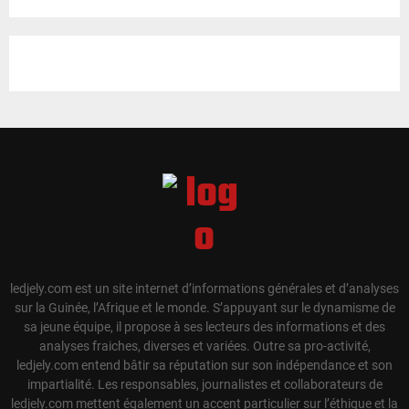
ledjely.com est un site internet d’informations générales et d’analyses
sur la Guinée, l’Afrique et le monde. S’appuyant sur le dynamisme de
sa jeune équipe, il propose à ses lecteurs des informations et des
analyses fraiches, diverses et variées. Outre sa pro-activité,
ledjely.com entend bâtir sa réputation sur son indépendance et son
impartialité. Les responsables, journalistes et collaborateurs de
ledjely.com mettent également un accent particulier sur l’éthique et la