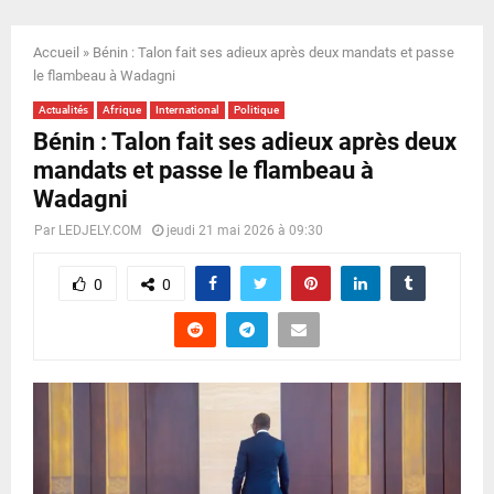
E
Accueil
»
Bénin : Talon fait ses adieux après deux mandats et passe
N
le flambeau à Wadagni
Actualités
Afrique
International
Politique
U
Bénin : Talon fait ses adieux après deux
mandats et passe le flambeau à
Wadagni
Par
LEDJELY.COM
jeudi 21 mai 2026 à 09:30
0
0