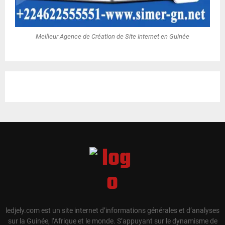
Meilleur Agence de Création de Site Internet en Guinée
ledjely.com est un site internet d’informations générales et d’analyses
sur la Guinée, l’Afrique et le monde. S’appuyant sur le dynamisme de