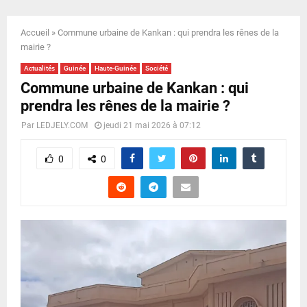
E
Accueil
»
Commune urbaine de Kankan : qui prendra les rênes de la
N
mairie ?
Actualités
Guinée
Haute-Guinée
Société
U
Commune urbaine de Kankan : qui
prendra les rênes de la mairie ?
Par
LEDJELY.COM
jeudi 21 mai 2026 à 07:12
0
0