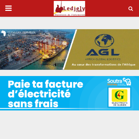
P
R
I
M
A
R
Y
M