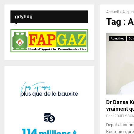
Accueil
»
A lq u
gdyhdg
Tag : A
Actualités
Gui
Dr Dansa Ko
vraiment qu
Par
LEDJELY.CO
Depuis l’annon
Kourouma, prés