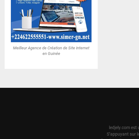
Meilleur Agence de Création de Site Internet
en Guinée
ledjely.com est 
S’appuyant sur l