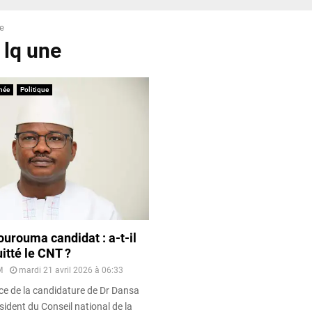
ne
 lq une
née
Politique
urouma candidat : a-t-il
itté le CNT ?
M
mardi 21 avril 2026 à 06:33
ce de la candidature de Dr Dansa
ident du Conseil national de la