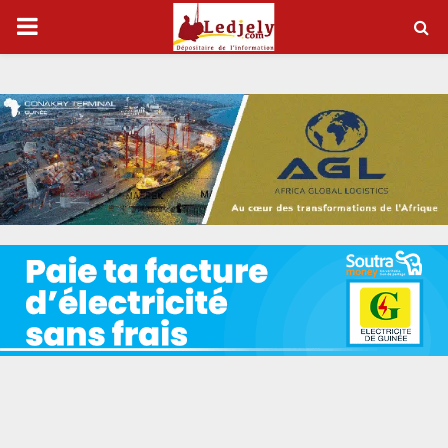
P
R
I
M
A
R
Y
M