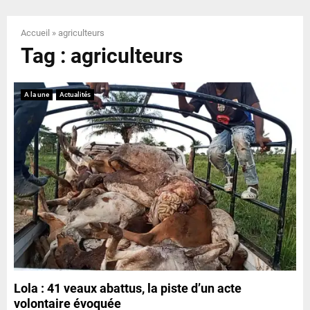
E
Accueil
»
agriculteurs
N
Tag : agriculteurs
U
A la une
Actualités
Lola : 41 veaux abattus, la piste d’un acte
volontaire évoquée