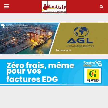
P
R
I
M
A
R
Y
M