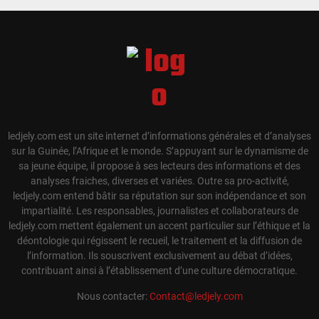
ledjely.com est un site internet d’informations générales et d’analyses
sur la Guinée, l’Afrique et le monde. S’appuyant sur le dynamisme de
sa jeune équipe, il propose à ses lecteurs des informations et des
analyses fraiches, diverses et variées. Outre sa pro-activité,
ledjely.com entend bâtir sa réputation sur son indépendance et son
impartialité. Les responsables, journalistes et collaborateurs de
ledjely.com mettent également un accent particulier sur l’éthique et la
déontologie qui régissent le recueil, le traitement et la diffusion de
l’information. Ils souscrivent exclusivement au débat d’idées,
contribuant ainsi à l’établissement d’une culture démocratique.
Nous contacter:
Contact@ledjely.com