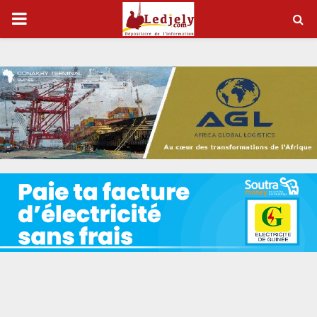
P
R
I
M
A
R
Y
M