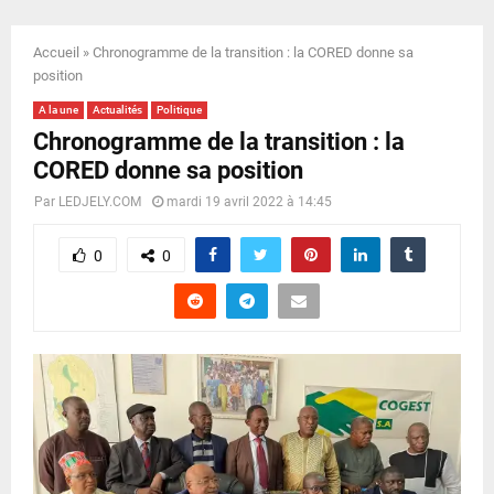
E
Accueil
»
Chronogramme de la transition : la CORED donne sa
N
position
A la une
Actualités
Politique
U
Chronogramme de la transition : la
CORED donne sa position
Par
LEDJELY.COM
mardi 19 avril 2022 à 14:45
0
0