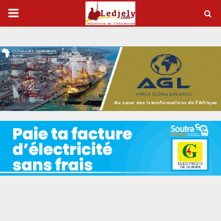
P
R
I
M
A
R
Y
M