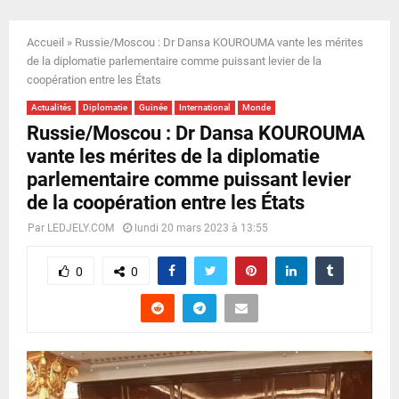
E
Accueil
»
Russie/Moscou : Dr Dansa KOUROUMA vante les mérites
N
de la diplomatie parlementaire comme puissant levier de la
coopération entre les États
U
Actualités
Diplomatie
Guinée
International
Monde
Russie/Moscou : Dr Dansa KOUROUMA
vante les mérites de la diplomatie
parlementaire comme puissant levier
de la coopération entre les États
Par
LEDJELY.COM
lundi 20 mars 2023 à 13:55
0
0