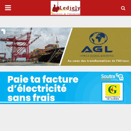
P
R
I
M
A
R
Y
M