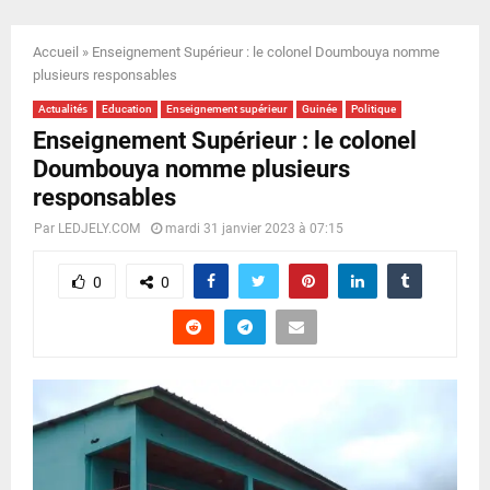
E
Accueil
»
Enseignement Supérieur : le colonel Doumbouya nomme
N
plusieurs responsables
Actualités
Education
Enseignement supérieur
Guinée
Politique
U
Enseignement Supérieur : le colonel
Doumbouya nomme plusieurs
responsables
Par
LEDJELY.COM
mardi 31 janvier 2023 à 07:15
0
0