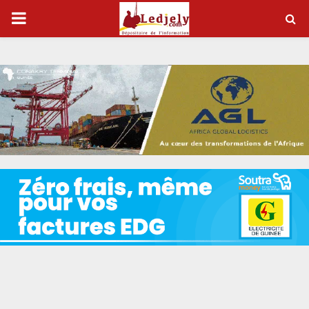
P
R
I
M
A
R
Y
M