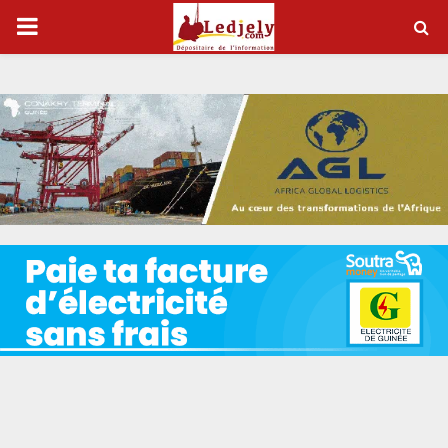
P
R
I
M
A
R
Y
M