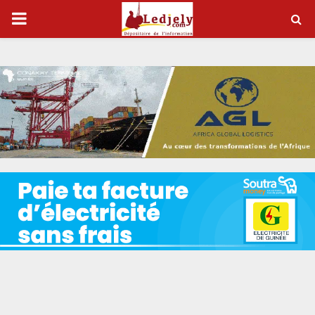
P
R
I
M
A
R
Y
M