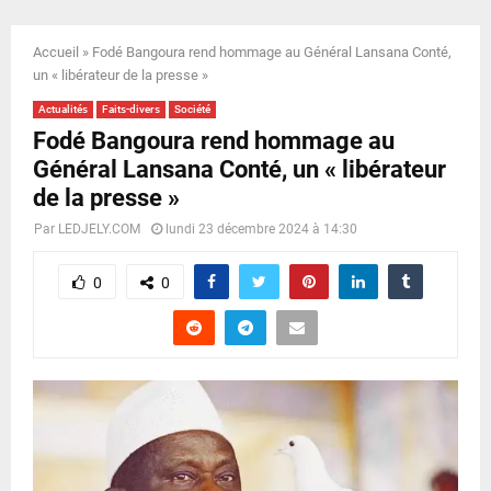
E
Accueil
»
Fodé Bangoura rend hommage au Général Lansana Conté,
N
un « libérateur de la presse »
Actualités
Faits-divers
Société
U
Fodé Bangoura rend hommage au
Général Lansana Conté, un « libérateur
de la presse »
Par
LEDJELY.COM
lundi 23 décembre 2024 à 14:30
0
0