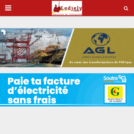
P
R
I
M
A
R
Y
M