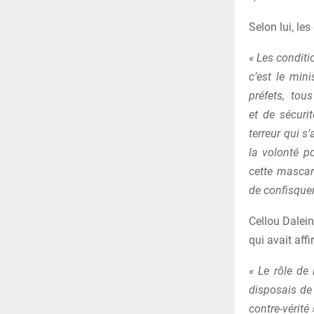
Selon lui, le
« Les conditi
c’est le mini
préfets, tous
et de sécuri
terreur qui s
la volonté p
cette mascar
de confisquer
Cellou Dalei
qui avait aff
« Le rôle de 
disposais de 
contre-vérité 