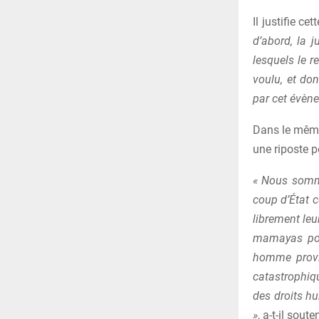
Il justifie c
d’abord, la j
lesquels le re
voulu, et do
par cet évèn
Dans le même 
une riposte p
« Nous somme
coup d’État c
librement leu
mamayas pou
homme provid
catastrophiq
des droits h
»
, a-t-il soute