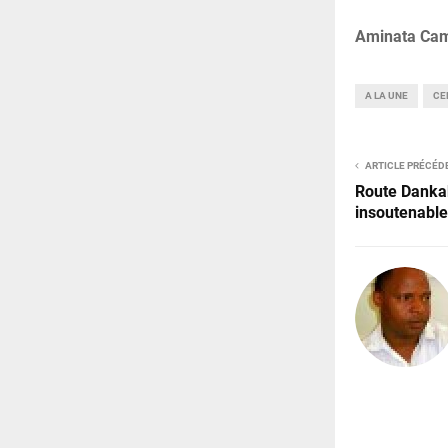
Aminata Ca
A LA UNE
CE
ARTICLE PRÉCÉD
Route Dankak
insoutenable