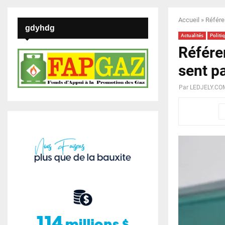
Accueil
»
Référe
gdyhdg
Actualités
Politi
Référe
sent p
Par
LEDJELY.CO