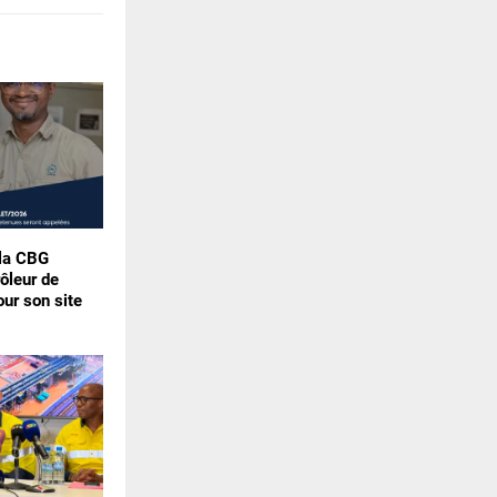
 la CBG
rôleur de
our son site