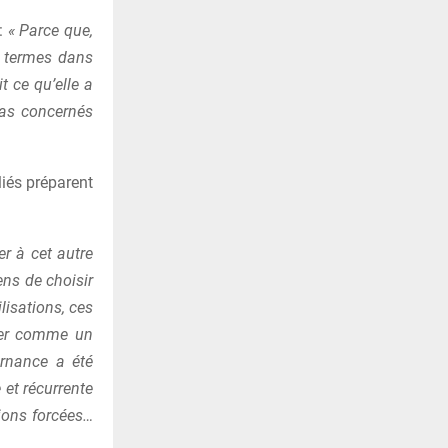
 :
« Parce que,
es termes dans
it ce qu’elle a
pas concernés
liés préparent
r à cet autre
ens de choisir
lisations, ces
ter comme un
ernance a été
et récurrente
ions forcées…