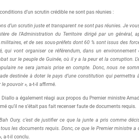
s conditions d’un scrutin crédible ne sont pas réunies :
ons d’un scrutin juste et transparent ne sont pas réunies. Je vou
stère de l’Administration du Territoire dirigé par un général,
 militaires, et de ses sous-préfets dont 60 % sont issus des for
té, qui vont organiser ce référendum, dans un environnement 
’abat sur le peuple de Guinée, où il y a la peur et la corruption. L
opulaire ne sera jamais prise en compte. Donc, nous ne so
ade destinée à doter le pays d’une constitution qui permettr
 le pouvoir »,
a-t-il affirmé.
n Diallo a également réagi aux propos du Premier ministre Ama
irmé qu’il ne s’était pas fait recenser faute de documents requis.
Bah Oury, c’est de justifier ce que la junte a pris comme décis
tous les documents requis. Donc, ce que le Premier ministre a di
»,
a-t-il conclu.