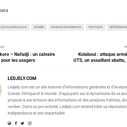
mara
LLOU DALEIN DIALLO
GUINÉE
MAMADI DOUMBOUYA
POLITIQUE
RÉFÉRENDU
ENT
P
oro – Nafadji : un calvaire
Kolaboui : attaque armée
 pour les usagers
UTS, un assaillant abattu,
LEDJELY.COM
Ledjely.com est un site internet d’informations générales et d’analyse
Guinée, l’Afrique et le monde. S’appuyant sur le dynamisme de sa jeun
propose à ses lecteurs des informations et des analyses fraîches, div
variées. Outre sa pro-activité, Ledjely.com entend bâtir sa réputation
indépendance et son impartialité.