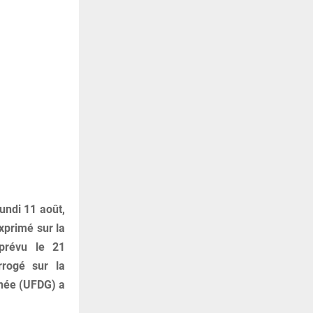
lundi 11 août,
exprimé sur la
 prévu le 21
rrogé sur la
inée (UFDG) a