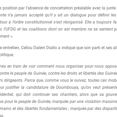
ette position par l’absence de concertation préalable avec la junte
unte n’a jamais accepté qu’il y ait un dialogue pour définir l
tour à l’ordre constitutionnel s’est réorganisé. Elle a toujours fa
nc l’UFDG et les coalitions dont on est membre ne se sentent 
ement ».
entretien, Cellou Dalein Diallo a indiqué que son parti et ses al
olitique.
s en train de voir comment nous organiser pour nous oppose
ontre le peuple de Guinée, contre les droits et libertés des Guiné
rs dirigeants. Parce que, comme vous le suivez, toutes ces mobi
r justifier la candidature de Doumbouya, qu’on veut présen
entiel, qui doit continuer ses chantiers, alors que sa gouv
ue pour le peuple de Guinée, marquée par une violation massive 
umains et des libertés fondamentales ; marquée par des disparit
nu.