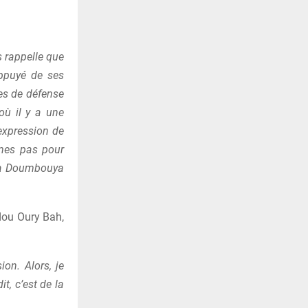
s rappelle que
 appuyé de ses
ces de défense
où il y a une
’expression de
mmes pas pour
a à Doumbouya
dou Oury Bah,
ion. Alors, je
t, c’est de la