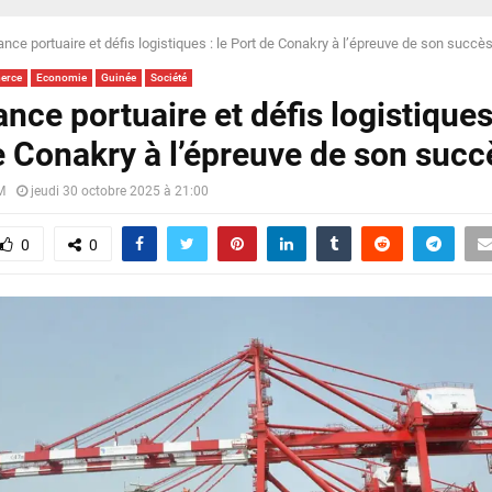
nce portuaire et défis logistiques : le Port de Conakry à l’épreuve de son succè
erce
Economie
Guinée
Société
nce portuaire et défis logistiques 
e Conakry à l’épreuve de son succ
M
jeudi 30 octobre 2025 à 21:00
0
0