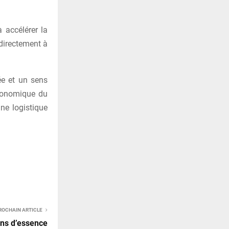
à accélérer la
 directement à
ée et un sens
économique du
une logistique
ROCHAIN ARTICLE
dons d’essence