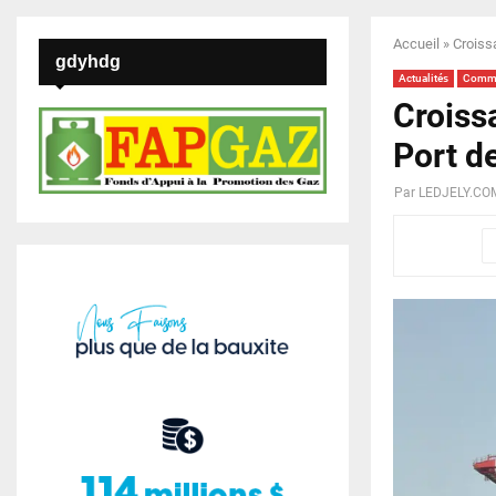
Accueil
»
Croissa
gdyhdg
Actualités
Comm
Croissa
Port d
Par
LEDJELY.CO