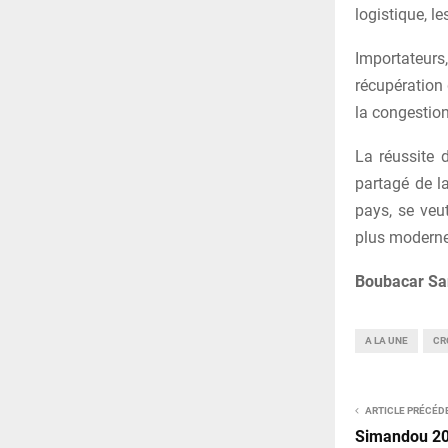
logistique, l
Importateurs,
récupération 
la congestion
La réussite 
partagé de l
pays, se veut
plus moderne
Boubacar Sa
A LA UNE
CR
ARTICLE PRÉCÉD
Simandou 204