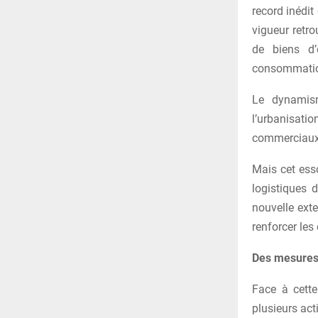
record inédit
vigueur retr
de biens d’
consommation
Le dynamisme
l’urbanisat
commerciaux f
Mais cet esso
logistiques d
nouvelle ext
renforcer les 
Des mesures 
Face à cette
plusieurs act