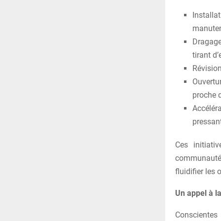
Install
manutent
Dragage 
tirant d’
Révision
Ouvertu
proche d
Accélér
pressant
Ces initiati
communauté p
fluidifier le
Un appel à la
Conscientes 