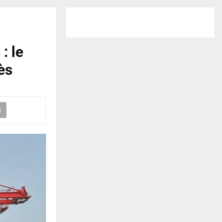
s
: le
ès