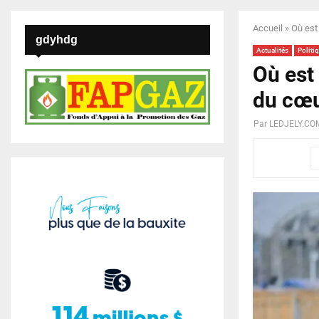
Accueil
»
Où est
gdyhdg
Actualités
Politi
Où est
du cœu
Par
LEDJELY.CO