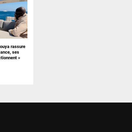
uya rassure
vance, ses
ctionnent »