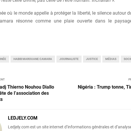
 reste celle divine, pas celle de l’être humain. Inchallah ».
née où le monde appelle à protéger la liberté, le silence autour 
amara résonne comme une plaie ouverte dans le paysage
INÉE
HABIB MAROUANE CAMARA
JOURNALISTE
JUSTICE
MÉDIAS
SOCI
ENT
P
hadj Thierno Nouhou Diallo
Nigéria : Trump tonne, T
 tête de l’association des
ts
LEDJELY.COM
Ledjely.com est un site internet d’informations générales et d’analyse