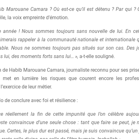
ib Marouane Camara ? Où est-ce qu’il est détenu ? Par qui ?
elle, la voix empreinte d’émotion.
e année ! Nous sommes toujours sans nouvelle de lui. En ce
aimerais rappeler à la communauté nationale et internationale
vable. Nous ne sommes toujours pas situés sur son cas. Des jo
s lui, des moments forts sans lui… »,
a-t-elle souligné.
on de Habib Marouane Camara, journaliste reconnu pour ses prise
, met en lumière les risques que courent encore les profes
’exercice de leur métier.
o de conclure avec foi et résilience :
-ce réellement la fin de cette impunité que l’on célèbre aujou
 reste convaincue d’une seule chose : tant que faire se peut, je
e. Certes, le plus dur est passé, mais je suis convaincue qu’un jo