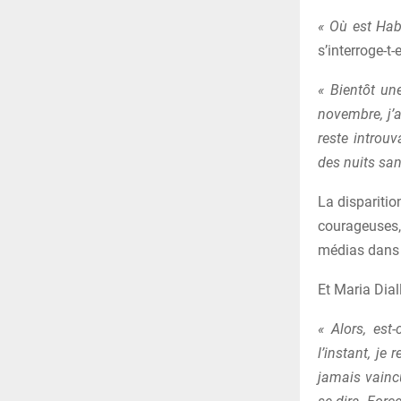
« Où est Hab
s’interroge-t-
« Bientôt un
novembre, j’
reste introu
des nuits san
La dispariti
courageuses
médias dans l
Et Maria Diall
« Alors, est
l’instant, je
jamais vaincu