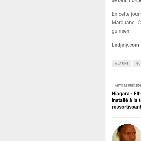
se dira. Force
En cette jour
Marouane C
guinéen.
Ledjely.com
A LA UNE
GU
ARTICLE PRÉCÉD
Niagara : El
installé à la
ressortissan