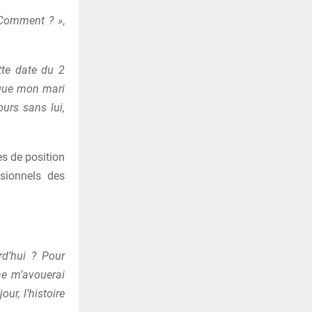
 Comment ? »
,
tte date du 2
 que mon mari
urs sans lui,
s de position
sionnels des
rd’hui ? Pour
 ne m’avouerai
ur, l’histoire