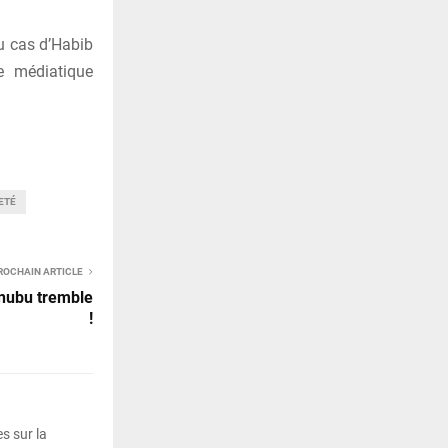
du cas d’Habib
 médiatique
ETÉ
ROCHAIN ARTICLE
inubu tremble
!
s sur la