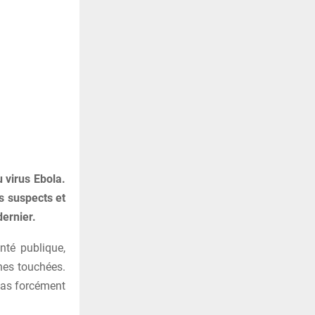
 virus Ebola.
as suspects et
dernier.
nté publique,
nes touchées.
 pas forcément