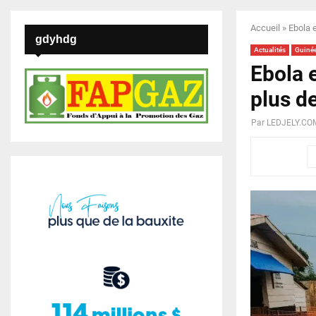
Accueil
»
Ebola 
gdyhdg
Actualités
Guiné
Ebola 
plus d
Par
LEDJELY.CO