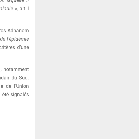
n laquelle il
ladie »,
a-t-il
ros Adhanom
 de l’épidémie
ritères d’une
ion, notamment
oudan du Sud.
e de l’Union
 été signalés