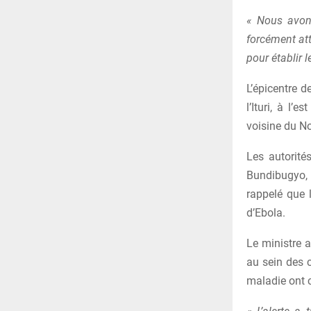
« Nous avon
forcément at
pour établir 
L’épicentre d
l’Ituri, à l
voisine du No
Les autorité
Bundibugyo,
rappelé que 
d’Ebola.
Le ministre a
au sein des 
maladie ont c