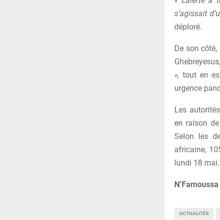
« L’alerte a
s’agissait d
déploré.
De son côté, 
Ghebreyesus
»,
tout en est
urgence pan
Les autorités
en raison de
Selon les d
africaine, 1
lundi 18 mai.
N’Famoussa 
ACTUALITÉS