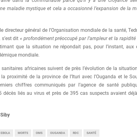
 traîné dans la communauté parce qu’il y a une croyance selo
’une maladie mystique et cela a occasionné l’expansion de la ma
le directeur général de l’Organisation mondiale de la santé,
Ted
, s’est dit
« profondément préoccupé par l’ampleur et la rapidité
imant que la situation ne répondait pas, pour l’instant, aux c
démique mondiale.
 sanitaires africaines suivent de près l’évolution de la situat
 la proximité de la province de l’Ituri avec l’Ouganda et le S
erniers chiffres communiqués par l’agence de santé publiqu
05 décès liés au virus et près de 395 cas suspects avaient déjà
Siby
EBOLA
MORTS
OMS
OUGANDA
RDC
SANTÉ