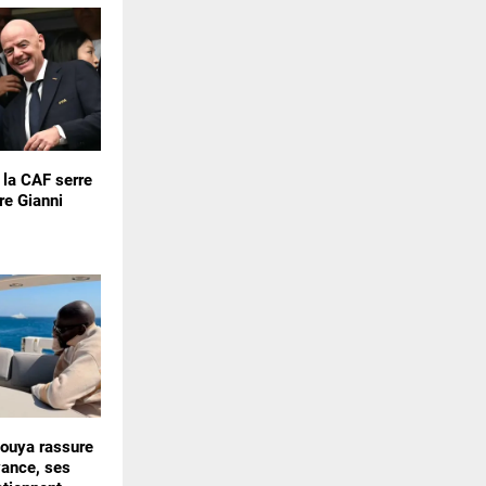
: la CAF serre
re Gianni
uya rassure
vance, ses