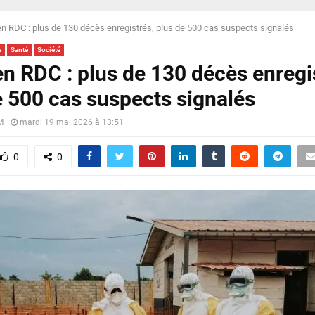
en RDC : plus de 130 décès enregistrés, plus de 500 cas suspects signalés
e
Santé
Société
en RDC : plus de 130 décès enregi
e 500 cas suspects signalés
M
mardi 19 mai 2026 à 13:51
0
0