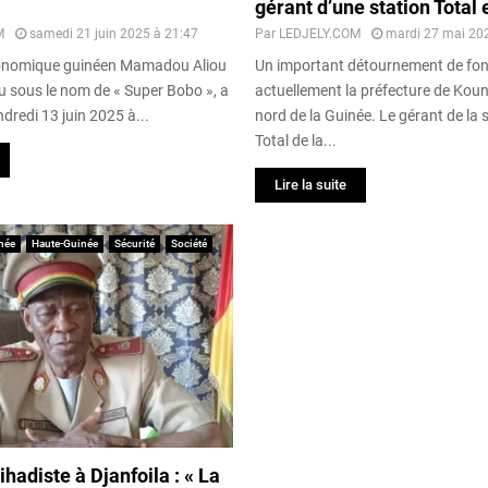
gérant d’une station Total 
M
samedi 21 juin 2025 à 21:47
Par
LEDJELY.COM
mardi 27 mai 20
conomique guinéen Mamadou Aliou
Un important détournement de fo
u sous le nom de « Super Bobo », a
actuellement la préfecture de Koun
ndredi 13 juin 2025 à...
nord de la Guinée. Le gérant de la 
Total de la...
Lire la suite
née
Haute-Guinée
Sécurité
Société
hadiste à Djanfoila : « La