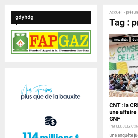
Accueil
»
présu
gdyhdg
Tag : 
Actualités
Gui
CNT : la CR
une affaire
GNF
Par
LEDJELY.CO
Une enquête jud