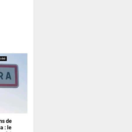
iété
ns de
 : le