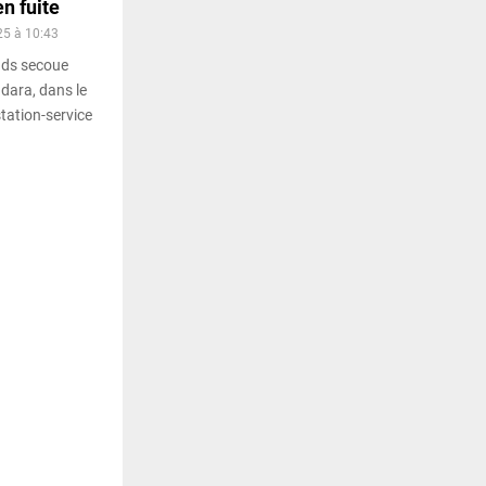
en fuite
25 à 10:43
nds secoue
dara, dans le
station-service