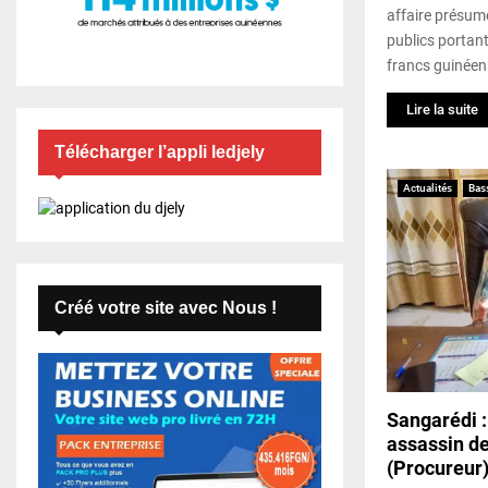
affaire présum
publics portant
francs guinéens
Lire la suite
Télécharger l’appli ledjely
Actualités
Bas
Créé votre site avec Nous !
Sangarédi :
assassin de
(Procureur