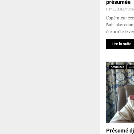
présumée
Par
LEDJELY.CO
L’opérateur é
Bah, plus conn
été arrêté le ve
Lire la suite
Actualités
Gui
Présumé dji