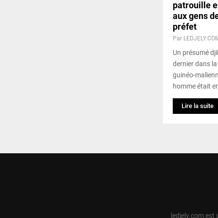
patrouille 
aux gens de 
préfet
Par
LEDJELY.CO
Un présumé dji
dernier dans la 
guinéo-malienn
homme était en
Lire la suite
ledjely.com est 