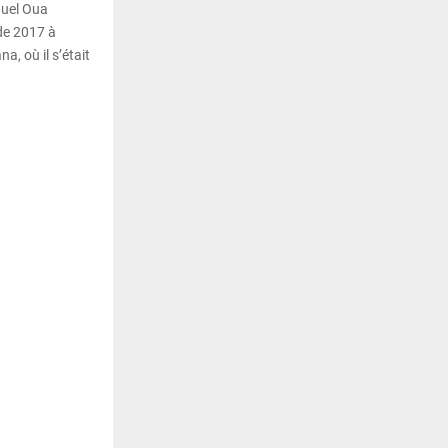
uel Oua
de 2017 à
a, où il s’était