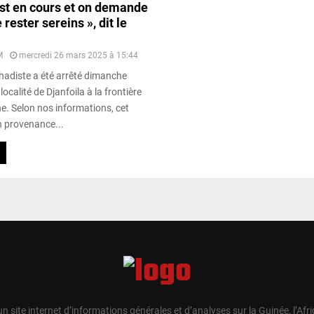
est en cours et on demande
rester sereins », dit le
M
mercredi 26 mars 2025 à 15:44
hadiste a été arrêté dimanche
localité de Djanfoila à la frontière
e. Selon nos informations, cet
 provenance...
un site internet d’informations générales et d’analyses sur la Guinée, l’Afr