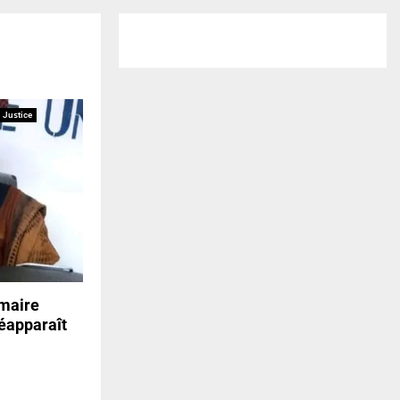
Justice
-maire
éapparaît