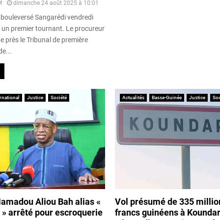
M
dimanche 24 août 2025 à 10:01
 bouleversé Sangarédi vendredi
t un premier tournant. Le procureur
e près le Tribunal de première
de...
rnational
Justice
Société
Actualités
Basse-Guinée
Justice
Soc
Mamadou Aliou Bah alias «
Vol présumé de 335 millio
» arrêté pour escroquerie
francs guinéens à Koundara