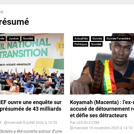
mé
présumé
née
Justice
Société
Actualités
Guinée
Guinée Forestière
Politique
Société
IEF ouvre une enquête sur
Koyamah (Macenta) : l’ex
 présumée de 43 milliards
accusé de détournement r
et défie ses détracteurs
M
mercredi 8 juillet 2026 à 10:55
Par
LEDJELY.COM
mercredi 19 novembre 2025 à 14:18
iciaire a été ouverte autour d’une