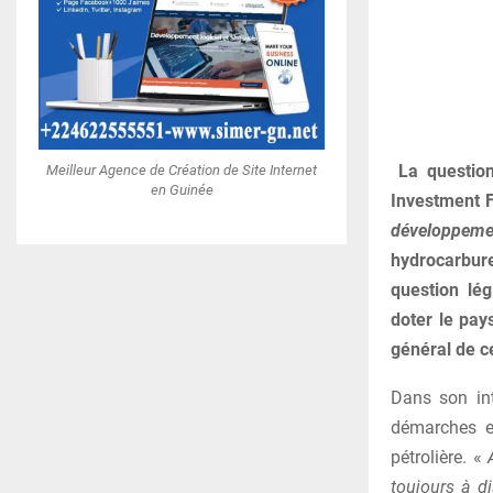
La questio
Meilleur Agence de Création de Site Internet
en Guinée
Investment 
développemen
hydrocarbur
question lé
doter le pay
général de c
Dans son int
démarches en
pétrolière. «
toujours à d