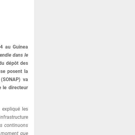
24 au Guinea
cendie dans le
 du dépôt des
se posent la
s (SONAP) va
 le directeur
 expliqué les
nfrastructure
ous continuons
du moment que