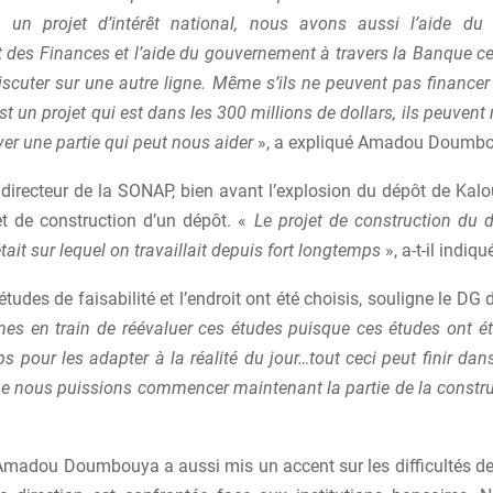
 un projet d’intérêt national, nous avons aussi l’aide du
 des Finances et l’aide du gouvernement à travers la Banque ce
iscuter sur une autre ligne. Même s’ils ne peuvent pas financer 
st un projet qui est dans les 300 millions de dollars, ils peuvent
er une partie qui peut nous aider
», a expliqué Amadou Doumbo
directeur de la SONAP, bien avant l’explosion du dépôt de Kalou
et de construction d’un dépôt. «
Le projet de construction du d
était sur lequel on travaillait depuis fort longtemps
», a-t-il indiqu
 études de faisabilité et l’endroit ont été choisis, souligne le DG
s en train de réévaluer ces études puisque ces études ont été 
s pour les adapter à la réalité du jour…tout ceci peut finir dan
e nous puissions commencer maintenant la partie de la constr
, Amadou Doumbouya a aussi mis un accent sur les difficultés d