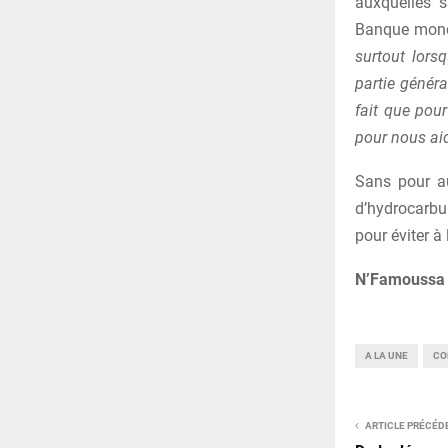
auxquelles s
Banque mondi
surtout lorsq
partie généra
fait que pou
pour nous ai
Sans pour a
d’hydrocarbu
pour éviter à
N’Famoussa 
A LA UNE
CO
ARTICLE PRÉCÉD