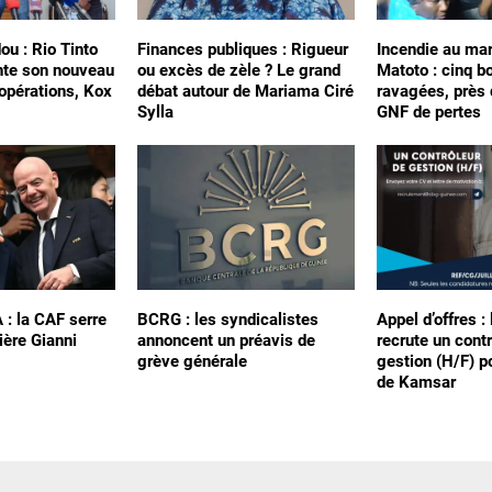
ou : Rio Tinto
Finances publiques : Rigueur
Incendie au ma
nte son nouveau
ou excès de zèle ? Le grand
Matoto : cinq b
 opérations, Kox
débat autour de Mariama Ciré
ravagées, près 
Sylla
GNF de pertes
A : la CAF serre
BCRG : les syndicalistes
Appel d’offres :
ière Gianni
annoncent un préavis de
recrute un cont
grève générale
gestion (H/F) p
de Kamsar