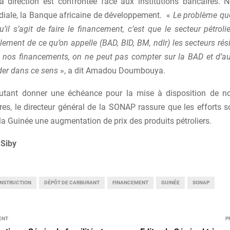
a direction est confrontée face aux institutions bancaires.
ale, la Banque africaine de développement. «
Le problème qu
u’il s’agit de faire le financement, c’est que le secteur pétroli
lement de ce qu’on appelle (BAD, BID, BM, ndlr) les secteurs rési
r nos financements, on ne peut pas compter sur la BAD et d’a
der dans ce sens
», a dit Amadou Doumbouya.
utant donner une échéance pour la mise à disposition de n
res, le directeur général de la SONAP rassure que les efforts s
 la Guinée une augmentation de prix des produits pétroliers.
Siby
NSTRUCTION
DÉPÔT DE CARBURANT
FINANCEMENT
GUINÉE
SONAP
ENT
P