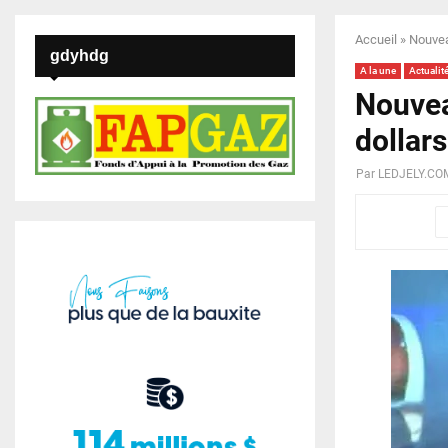
Accueil
»
Nouvea
gdyhdg
A la une
Actualit
Nouvea
dollar
Par
LEDJELY.CO