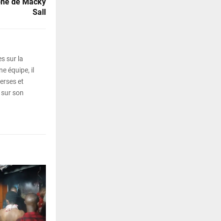
mphe de Macky
Sall
s sur la
e équipe, il
erses et
 sur son