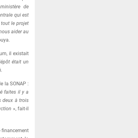
 ministère de
ntrale qui est
tout le projet
 nous aider au
uya.
m, il existait
épôt était un
é.
 de la SONAP :
faites il y a
s deux à trois
uction
», fait-il
e financement