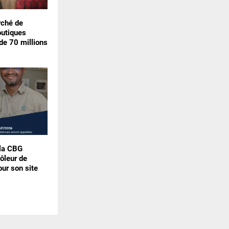
rché de
outiques
de 70 millions
 la CBG
rôleur de
our son site