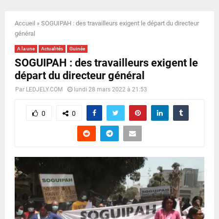
E
Accueil
»
SOGUIPAH : des travailleurs exigent le départ du directeur
N
général
A la une
Actualités
Guinée
U
SOGUIPAH : des travailleurs exigent le
départ du directeur général
Par
LEDJELY.COM
lundi 28 mars 2022 à 21:53
0
0