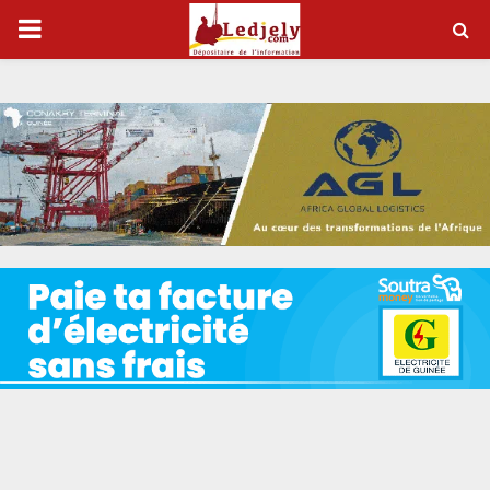
P
R
I
M
A
R
Y
M